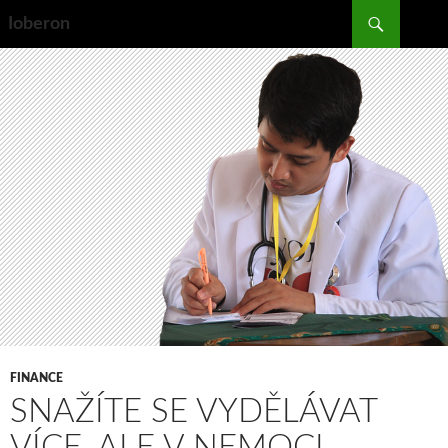
Search
Ioberon
SKIP
TO
CONTENT
FINANCE
SNAŽÍTE SE VYDĚLÁVAT
VÍCE, ALE V NEMOCI