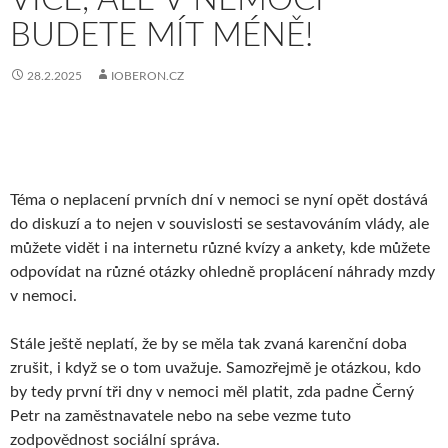
BUDETE MÍT MÉNĚ!
28.2.2025
IOBERON.CZ
Téma o neplacení prvních dní v nemoci se nyní opět dostává
do diskuzí a to nejen v souvislosti se sestavováním vlády, ale
můžete vidět i na internetu různé kvízy a ankety, kde můžete
odpovídat na různé otázky ohledně proplácení náhrady mzdy
v nemoci.
Stále ještě neplatí, že by se měla tak zvaná karenční doba
zrušit, i když se o tom uvažuje. Samozřejmě je otázkou, kdo
by tedy první tři dny v nemoci měl platit, zda padne Černý
Petr na zaměstnavatele nebo na sebe vezme tuto
zodpovědnost sociální správa.