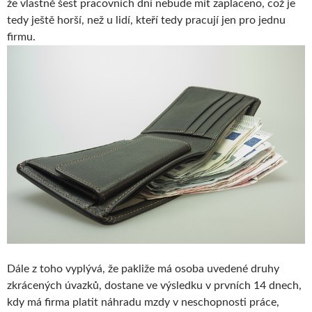
že vlastně šest pracovních dní nebude mít zaplaceno, což je
tedy ještě horší, než u lidí, kteří tedy pracují jen pro jednu
firmu.
Dále z toho vyplývá, že pakliže má osoba uvedené druhy
zkrácených úvazků, dostane ve výsledku v prvních 14 dnech,
kdy má firma platit náhradu mzdy v neschopnosti práce,