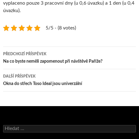
vyplaceno pouze 3 pracovní dny (u 0,6 úvazku) a 1 den (u 0,4
úvazku).
5/5 - (8 votes)
Navigace
PŘEDCHOZÍ PŘÍSPĚVEK
pro
Na co byste neměli zapomenout při návštěvě Paříže?
příspěvky
DALŠÍ PŘÍSPĚVEK
Okna do střech Toso Ideal jsou univerzální
Vyhledávání