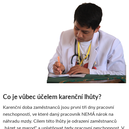
Co je vůbec účelem karenční lhůty?
Karenční doba zaměstnanců jsou první tři dny pracovní
neschopnosti, ve které daný pracovník NEMÁ nárok na
náhradu mzdy. Cílem této lhůty je odrazení zaměstnanců
„házet se marod“ a uplatňovat tedy pracovní neschopnost. V