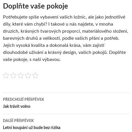
Doplňte vaše pokoje
Potřebujete spíše vybavení vašich ložnic, ale jako jednotlivé
díly, které vám chybí? I takové u nás najdete, v mnoha
druzích, krásných tvarových proporcí, materiálového složení,
barevných druhů a velikostí, podle vašich přání a potřeb.
Jejich vysoká kvalita a dokonalá krása, vám zajistí
dlouhodobé užívání a krásný design, vašich pokojů. Doplňte
vaše pokoje, s naší výbavou.
Navigace
PŘEDCHOZÍ PŘÍSPĚVEK
pro
Jak trávit volno
příspěvky
DALŠÍ PŘÍSPĚVEK
Letní koupání už bude bez rizika