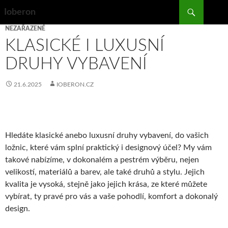
Search
Ioberon
SKIP
NEZAŘAZENÉ
TO
KLASICKÉ I LUXUSNÍ
CONTENT
DRUHY VYBAVENÍ
21.6.2025
IOBERON.CZ
Hledáte klasické anebo luxusní druhy vybavení, do vašich
ložnic
, které vám splní praktický i designový účel? My vám
takové nabízíme, v dokonalém a pestrém výběru, nejen
velikostí, materiálů a barev, ale také druhů a stylu. Jejich
kvalita je vysoká, stejně jako jejich krása, ze které můžete
vybírat, ty pravé pro vás a vaše pohodlí, komfort a dokonalý
design.