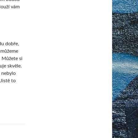
slouží vám
du dobře,
m můžeme
. Můžete si
je skvěle.
o nebylo
Jistě to