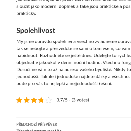
sloužit jako moderní doplněk a také jsou praktické a po
prakticky.
Spolehlivost
My jsme opravdu spolehliví a všechno zvládneme oprav
tak se nebojte a přesvědčte se sami o tom všem, co vá
nabídnout. Rozhodněte se ještě dnes. Udělejte to rychle
objednat v jakoukoliv denní noční hodinu. Všechno fungu
Doručíme vám to až na adresu vašeho bydliště. Nikdy t
jednodušší. Takhle i jednoduše najdete dárky a všechno. 
bude pro vás to nejlepší a nejjednodušší řešení.
3.7/5 - (3 votes)
Navigace
PŘEDCHOZÍ PŘÍSPĚVEK