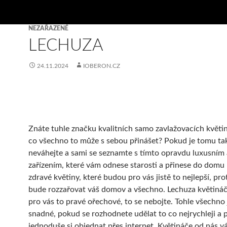
NEZAŘAZENÉ
LECHUZA
24.11.2024
IOBERON.CZ
Znáte tuhle značku kvalitních samo zavlažovacích květin
co všechno to může s sebou přinášet? Pokud je tomu ta
neváhejte a sami se seznamte s tímto opravdu luxusní
zařízením, které vám odnese starosti a přinese do domu 
zdravé květiny, které budou pro vás jistě to nejlepší, pro
bude rozzařovat váš domov a všechno.
Lechuza
květiná
pro vás to pravé ořechové, to se nebojte. Tohle všechno 
snadné, pokud se rozhodnete udělat to co nejrychleji a 
jednoduše si objednat přes internet. Květináče od nás 