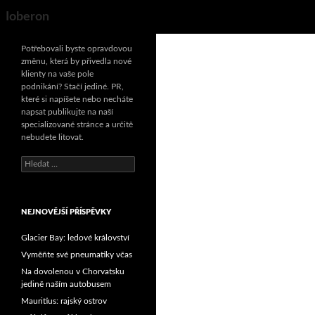
Search
Ioberon
Potřebovali byste opravdovou
změnu, která by přivedla nové
klienty na vaše pole
podnikání? Stačí jediné. PR,
které si napíšete nebo necháte
napsat publikujte na naší
specializované stránce a určitě
nebudete litovat.
Vyhledávání
NEJNOVĚJŠÍ PŘÍSPĚVKY
Glacier Bay: ledové království
Vyměňte své pneumatiky včas
Na dovolenou v Chorvatsku
jedině naším autobusem
Mauritius: rajský ostrov