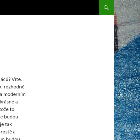
SKIP TO CONTENT
áčů? Víte,
k, rozhodně
m a moderním
krásné a
tože to
če budou
je tak
prostě a
vám budou