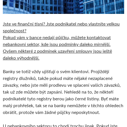
Jste ve finanční tísni? Jste podnikatel nebo vlastníte velkou
společnost?
Pokud vám v bance nedají půjčku, můžete kontaktovat
nebankovní sektor, kde jsou podmínky daleko mírnější.
Ovšem některé z podmínek uzavření smlouvy jsou ještě
daleko výhodnější.
Banky se totiž vždy ujišťují o svém klientovi. Projíždějí
registry dlužníků, takže pokud máte nějaké nezaplacené
závazky, nebo jste měli prodlevu ve splacení vašich závazků,
tak už zde můžete být zapsáni. Nehledě na to, že někteří
podnikatelé tyto registry berou jako černé listiny. Byť máte
malý prohřešek, tak se na banky nemůžete v těchto ohledech
obrátit, protože vám žádné půjčky neposkytnout.
U nebankovního sektoru to chodí trochu jinak. Pokud jste