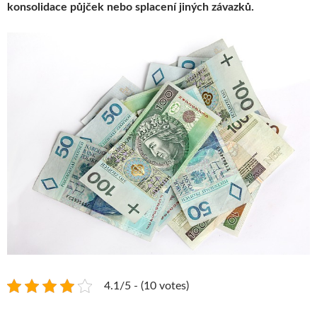
konsolidace půjček nebo splacení jiných závazků.
4.1/5 - (10 votes)