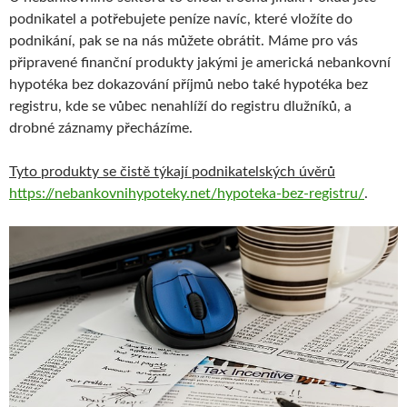
podnikatel a potřebujete peníze navíc, které vložíte do
podnikání, pak se na nás můžete obrátit. Máme pro vás
připravené finanční produkty jakými je americká nebankovní
hypotéka bez dokazování příjmů nebo také hypotéka bez
registru, kde se vůbec nenahlíží do registru dlužníků, a
drobné záznamy přecházíme.
Tyto produkty se čistě týkají podnikatelských úvěrů
https://nebankovnihypoteky.net/hypoteka-bez-registru/
.