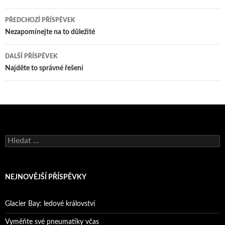
Navigace
PŘEDCHOZÍ PŘÍSPĚVEK
pro
Nezapomínejte na to důležité
příspěvky
DALŠÍ PŘÍSPĚVEK
Najděte to správné řešení
Vyhledávání
NEJNOVĚJŠÍ PŘÍSPĚVKY
Glacier Bay: ledové království
Vyměňte své pneumatiky včas