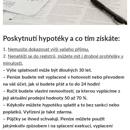
Poskytnutí hypotéky a co tím získáte:
1.
Nemusíte dokazovat výši vašeho příjmu.
2.
Nenahlíží se do registrů, můžete mít i drobné prohřešky v
minulosti.
– Výše splatnosti může být dlouhých 30 let.
– Peníze budete mít vyplacené v hotovosti nebo převodem
na váš účet, jak si budete přát a to do 24 hodin!
– Ručit budete vlastní nemovitostí, za kterou vyplácíme z
její aktuální prodejní hodnoty 50 až 70 %.
– Kdykoliv můžete hypotéku splatit a to bez sankcí nebo
poplatků. Vyřízení je také zdarma.
– Půjčky se ihned schvalují. Peníze můžete použít
jakýmkoliv způsobem i na splacení exekucí, vyplacení