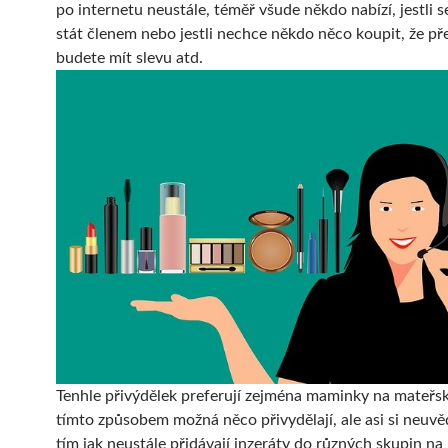
po internetu neustále, téměř všude někdo nabízí, jestli 
stát členem nebo jestli nechce někdo něco koupit, že pře
budete mít slevu atd.
Tenhle přivýdělek preferují zejména maminky na mateřský
tímto způsobem možná něco přivydělají, ale asi si neuvě
tím jak neustále přidávají inzeráty do různých skupin na