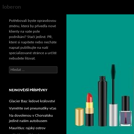
Search
Ioberon
Potřebovali byste opravdovou
změnu, která by přivedla nové
klienty na vaše pole
podnikání? Stačí jediné. PR,
které si napíšete nebo necháte
napsat publikujte na naší
specializované stránce a určitě
nebudete litovat.
Vyhledávání
NEJNOVĚJŠÍ PŘÍSPĚVKY
Glacier Bay: ledové království
Vyměňte své pneumatiky včas
Na dovolenou v Chorvatsku
jedině naším autobusem
Mauritius: rajský ostrov