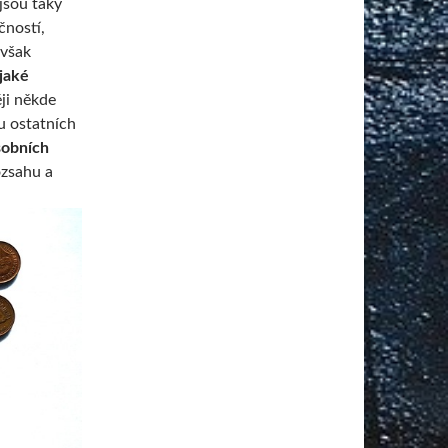
jsou taky
čností,
avšak
jaké
ji někde
 u ostatních
sobních
ozsahu a