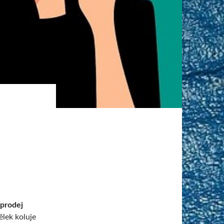
prodej
ělek koluje