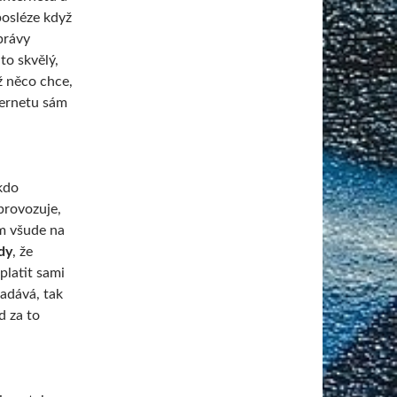
posléze když
právy
to skvělý,
ž něco chce,
ternetu sám
kdo
provozuje,
om všude na
dy
, že
platit sami
nadává, tak
d za to