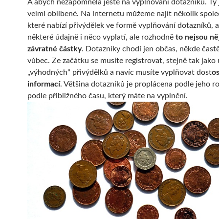
A abych nezapomněla ještě na vyplňování dotazníků. Ty 
velmi oblíbené. Na internetu můžeme najít několik spole
které nabízí přivýdělek ve formě vyplňování dotazníků, 
některé údajně i něco vyplatí, ale rozhodně
to nejsou ně
závratné částky
. Dotazníky chodí jen občas, někde častě
vůbec. Ze začátku se musíte registrovat, stejně tak jako
„výhodných“ přivýdělků a navíc musíte vyplňovat dost
o
informací
. Většina dotazníků je proplácena podle jeho r
podle přibližného času, který máte na vyplnění.