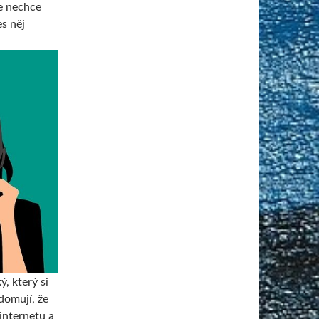
se nechce
s něj
, který si
domují, že
 internetu a