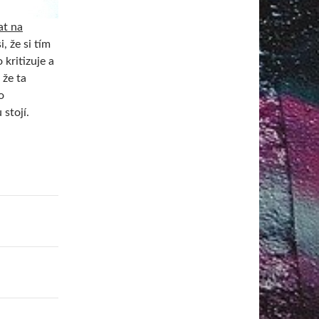
at na
i, že si tím
o kritizuje a
 že ta
o
 stojí.