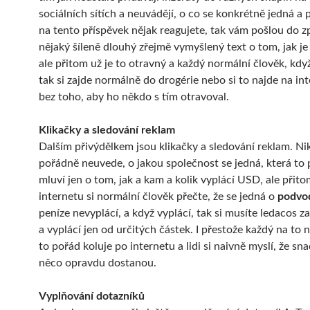
sociálních sítích a neuvádějí, o co se konkrétně jedná a 
na tento příspěvek nějak reagujete, tak vám pošlou do z
nějaký šíleně dlouhý zřejmě vymyšlený text o tom, jak je 
ale přitom už je to otravný a každý normální člověk, kdy
tak si zajde normálně do drogérie nebo si to najde na in
bez toho, aby ho někdo s tím otravoval.
Klikačky a sledování reklam
Dalším přivýdělkem jsou klikačky a sledování reklam. Ni
pořádně neuvede, o jakou společnost se jedná, která to 
mluví jen o tom, jak a kam a kolik vyplácí USD, ale přit
internetu si normální člověk přečte, že se jedná o
podvo
peníze nevyplácí, a když vyplácí, tak si musíte ledacos za
a vyplácí jen od určitých částek. I přestože každý na to 
to pořád koluje po internetu a lidi si naivně myslí, že sna
něco opravdu dostanou.
Vyplňování dotazníků