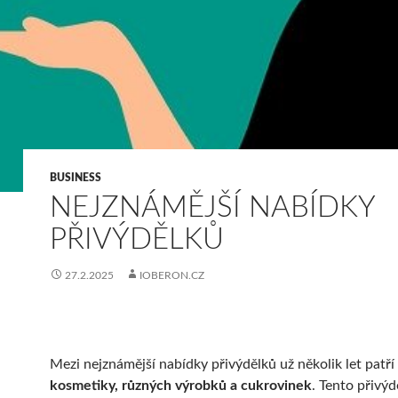
BUSINESS
NEJZNÁMĚJŠÍ NABÍDKY
PŘIVÝDĚLKŮ
27.2.2025
IOBERON.CZ
Mezi nejznámější nabídky přivýdělků už několik let patří
kosmetiky, různých výrobků a cukrovinek
. Tento přivýd