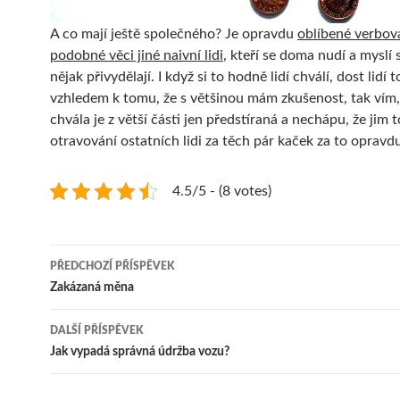
A co mají ještě společného? Je opravdu
oblíbené verbov
podobné věci jiné naivní lidi
, kteří se doma nudí a myslí s
nějak přivydělají. I když si to hodně lidí chválí, dost lidí t
vzhledem k tomu, že s většinou mám zkušenost, tak vím,
chvála je z větší části jen předstíraná a nechápu, že jim t
otravování ostatních lidi za těch pár kaček za to opravdu
4.5/5 - (8 votes)
Navigace
PŘEDCHOZÍ PŘÍSPĚVEK
pro
Zakázaná měna
příspěvky
DALŠÍ PŘÍSPĚVEK
Jak vypadá správná údržba vozu?