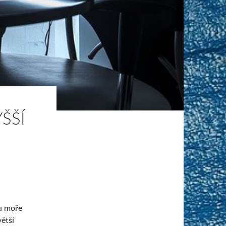
YŠŠÍ
 u moře
větší