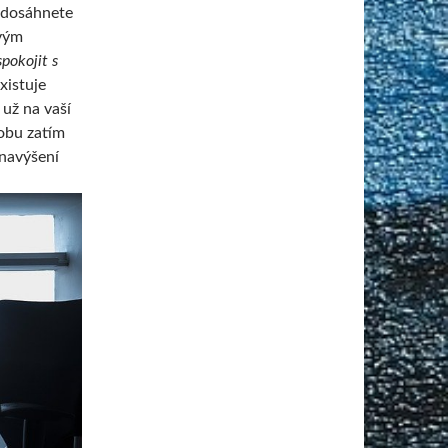
nedosáhnete
ovým
spokojit s
xistuje
 už na vaší
dobu zatím
o navýšení