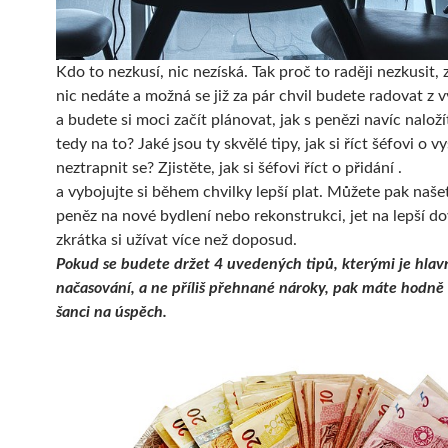
Kdo to nezkusí, nic nezíská. Tak proč to raději nezkusit, 
nic nedáte a možná se již za pár chvil budete radovat z v
a budete si moci začít plánovat, jak s penězi navíc naložít
tedy na to? Jaké jsou ty skvělé tipy, jak si říct šéfovi o vy
neztrapnit se? Zjistěte, jak si šéfovi říct o přidání
.
a vybojujte si během chvilky lepší plat. Můžete pak našet
peněz na nové bydlení nebo rekonstrukci, jet na lepší d
zkrátka si užívat více než doposud.
Pokud se budete držet 4 uvedených tipů, kterými je hlav
načasování, a ne příliš přehnané nároky, pak máte hodně
šanci na úspěch.