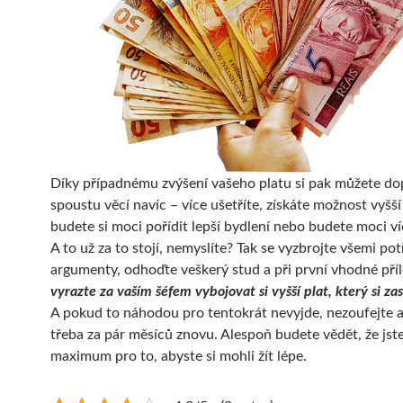
Díky případnému zvýšení vašeho platu si pak můžete do
spoustu věcí navíc – více ušetříte, získáte možnost vyšš
budete si moci pořídit lepší bydlení nebo budete moci ví
A to už za to stojí, nemyslíte? Tak se vyzbrojte všemi po
argumenty, odhoďte veškerý stud a při první vhodné příl
vyrazte za vaším šéfem vybojovat si vyšší plat, který si zas
A pokud to náhodou pro tentokrát nevyjde, nezoufejte a
třeba za pár měsíců znovu. Alespoň budete vědět, že jste
maximum pro to, abyste si mohli žít lépe.