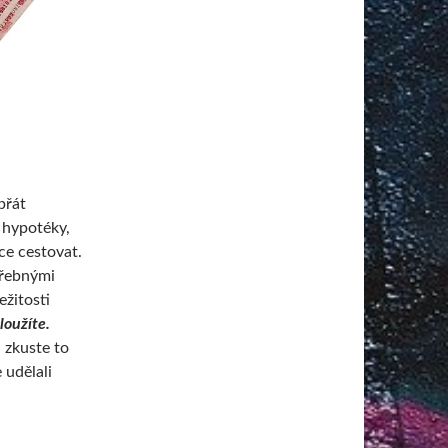
přát
í hypotéky,
ce cestovat.
třebnými
ežitosti
loužíte.
 zkuste to
 udělali