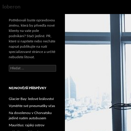
Search
Ioberon
Potřebovali byste opravdovou
změnu, která by přivedla nové
klienty na vaše pole
podnikání? Stačí jediné. PR,
které si napíšete nebo necháte
napsat publikujte na naší
specializované stránce a určitě
nebudete litovat.
Vyhledávání
NEJNOVĚJŠÍ PŘÍSPĚVKY
Glacier Bay: ledové království
Vyměňte své pneumatiky včas
Na dovolenou v Chorvatsku
jedině naším autobusem
Mauritius: rajský ostrov