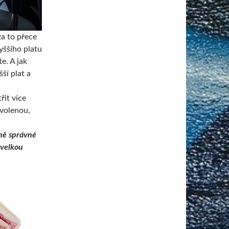
za to přece
yššího platu
e. A jak
šší plat a
řit více
ovolenou,
ně správné
 velkou