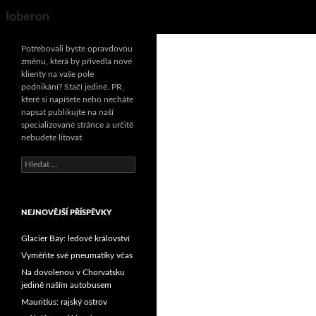
Search
Ioberon
Potřebovali byste opravdovou
změnu, která by přivedla nové
klienty na vaše pole
podnikání? Stačí jediné. PR,
které si napíšete nebo necháte
napsat publikujte na naší
specializované stránce a určitě
nebudete litovat.
Vyhledávání
NEJNOVĚJŠÍ PŘÍSPĚVKY
Glacier Bay: ledové království
Vyměňte své pneumatiky včas
Na dovolenou v Chorvatsku
jedině naším autobusem
Mauritius: rajský ostrov