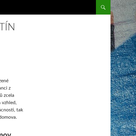
SKIP TO CONTENT
TÍN
ozené
nci z
ů zcela
 vzhled,
ácnosti, tak
 domova.
omov