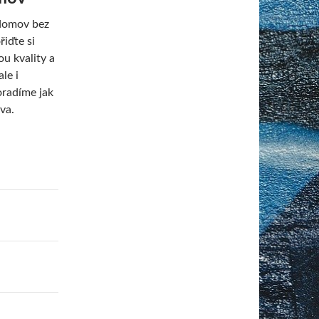
 domov bez
iďte si
u kvality a
le i
oradíme jak
va.