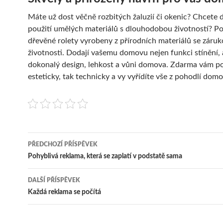
Máte už dost věčně rozbitých žaluzií či okenic? Chcete
použití umělých materiálů s dlouhodobou životností? Poř
dřevěné rolety
vyrobeny z přírodních materiálů se záruko
životnosti. Dodají vašemu domovu nejen funkci stínění, a
dokonalý design, lehkost a vůni domova. Zdarma vám p
esteticky, tak technicky a vy vyřídíte vše z pohodlí domo
Navigace
PŘEDCHOZÍ PŘÍSPĚVEK
pro
Pohyblivá reklama, která se zaplatí v podstatě sama
příspěvky
DALŠÍ PŘÍSPĚVEK
Každá reklama se počítá