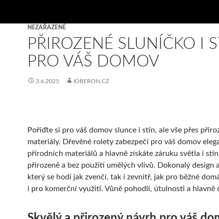
NEZAŘAZENÉ
PŘIROZENÉ SLUNÍČKO I S
PRO VÁŠ DOMOV
3.6.2025
IOBERON.CZ
Pořiďte si pro váš domov slunce i stín, ale vše přes přir
materiály. Dřevěné rolety zabezpečí pro váš domov elega
přírodních materiálů a hlavně získáte záruku světla i stín
přirozeně a bez použití umělých vlivů. Dokonalý design a
který se hodí jak zvenčí, tak i zevnitř, jak pro běžné dom
i pro komerční využití. Vůně pohodlí, útulnosti a hlavně
Skvělý a přirozený návrh pro váš d