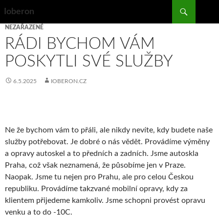
Search
Ioberon
SKIP
NEZAŘAZENÉ
TO
RÁDI BYCHOM VÁM
CONTENT
POSKYTLI SVÉ SLUŽBY
6.5.2025
IOBERON.CZ
Ne že bychom vám to přáli, ale nikdy nevíte, kdy budete naše
služby potřebovat. Je dobré o nás vědět. Provádíme výměny
a opravy autoskel a to předních a zadních. Jsme
autoskla
Praha
, což však neznamená, že působíme jen v Praze.
Naopak. Jsme tu nejen pro Prahu, ale pro celou Českou
republiku. Provádíme takzvané mobilní opravy, kdy za
klientem přijedeme kamkoliv. Jsme schopni provést opravu
venku a to do -10C.