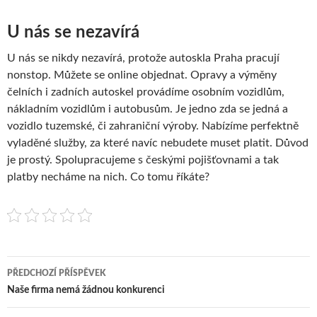
U nás se nezavírá
U nás se nikdy nezavírá, protože autoskla Praha pracují
nonstop. Můžete se online objednat. Opravy a výměny
čelních i zadních autoskel provádíme osobním vozidlům,
nákladním vozidlům i autobusům. Je jedno zda se jedná a
vozidlo tuzemské, či zahraniční výroby. Nabízíme perfektně
vyladěné služby, za které navíc nebudete muset platit. Důvod
je prostý. Spolupracujeme s českými pojišťovnami a tak
platby necháme na nich. Co tomu říkáte?
Navigace
PŘEDCHOZÍ PŘÍSPĚVEK
pro
Naše firma nemá žádnou konkurenci