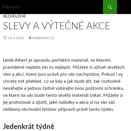
Search
Ioberon
SKIP
NEZAŘAZENÉ
TO
SLEVY A VÝTEČNÉ AKCE
CONTENT
18.5.2025
IOBERON.CZ
Leták Albert
je opravdu perfektní materiál, ve kterém
pravidelně najdete jen to nejlepší. Můžete si užívat skvělých
slev a akcí, které jsou právě pro vás nachystány. Pokud i vy
chcete mít přehled, co se kdy a jak bude dít, tak rozhodně
neváhejte a jednou týdně vybírejte svou poštovní schránku,
ve které na vás bude tento skvělý materiál čekat. Můžete si
jej prolistovat a zjistit, jaké nabídky a akce si na vás váš
oblíbený obchodní řetězec připravil právě tento týden.
Jedenkrát týdně