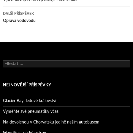
pro
příspěvky
DALŠÍ PŘÍSPĚVEK
Oprava vodovodu
Vyhledávání
NEJNOVĚJŠÍ PŘÍSPĚVKY
Glacier Bay: ledové království
Vyměňte své pneumatiky včas
Na dovolenou v Chorvatsku jedině naším autobusem