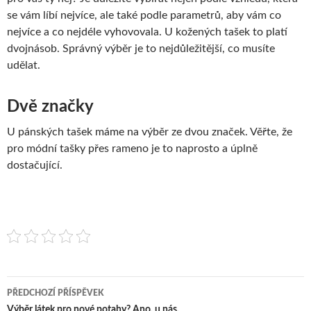
se vám líbí nejvíce, ale také podle parametrů, aby vám co
nejvíce a co nejdéle vyhovovala. U kožených tašek to platí
dvojnásob. Správný výběr je to nejdůležitější, co musíte
udělat.
Dvě značky
U pánských tašek máme na výběr ze dvou značek. Věřte, že
pro módní tašky přes rameno je to naprosto a úplně
dostačující.
Navigace
PŘEDCHOZÍ PŘÍSPĚVEK
Výběr látek pro nové potahy? Ano, u nás.