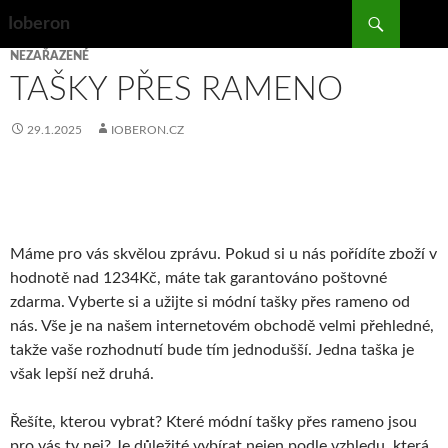
Search
Ioberon
SKIP
NEZAŘAZENÉ
TO
TAŠKY PŘES RAMENO
CONTENT
29.1.2025
IOBERON.CZ
Máme pro vás skvělou zprávu. Pokud si u nás pořídíte zboží v
hodnotě nad 1234Kč, máte tak garantováno poštovné
zdarma. Vyberte si a užijte si módní tašky přes rameno od
nás. Vše je na našem internetovém obchodě velmi přehledné,
takže vaše rozhodnutí bude tím jednodušší. Jedna taška je
však lepší než druhá.
Řešíte, kterou vybrat? Které módní
tašky přes rameno
jsou
pro vás ty nej? Je důležité vybírat nejen podle vzhledu, která