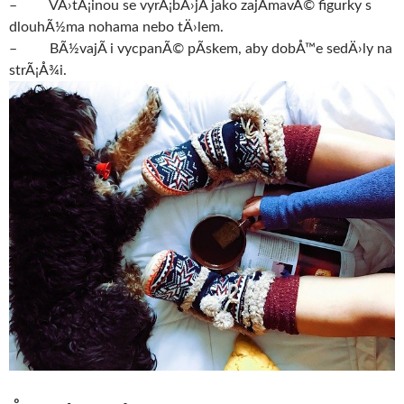
– VÄ›tÅ¡inou se vyrÃ¡bÄ›jÃ­ jako zajÃ­mavÃ© figurky s
dlouhÃ½ma nohama nebo tÄ›lem.
– BÃ½vajÃ­ i vycpanÃ© pÃ­skem, aby dobÅ™e sedÄ›ly na
strÃ¡Å¾i.