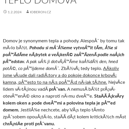
TEPLO DOMOVA
1.2.2024
IOBERON.CZ
Domov je synonymem tepla a pohody. AlespoÅˆ by tomu tak
mÄ›lo bÃ½t.
Pohodu si mÅ¯Å¾eme vytvoÅ™it tÃ­m, Å¾e si
poÅ™Ã­dÃ­me nÃ¡bytek a veÅ¡kerÃ© zaÅ™Ã­zenÃ­ podle naÅ¡ich
pÅ™edstav.
A pak uÅ¾ ji dotvÃ¡Å™Ã­me kaÅ¾dÃ½ den, hned
potÃ©, co pÅ™ijdeme domÅ¯.
ZbÃ½vÃ¡ tedy teplo.
AÄkoliv
jsme vÅ¡ude dali radiÃ¡tory a do pokoje dokonce krbovÃ¡
kamna, pÅ™esto to na nÃ¡s poÅ™Ã¡d nÄ›jak tÃ¡hne.
NejvÃ­ce
lidem vÄ›tÅ¡inou vadÃ­
prÅ¯van.
A nemusÃ­ bÃ½t prÃ¡vÄ›
otevÅ™enÃ© okno a naproti nÄ›mu dveÅ™e.
StaÄÃ­ Å¡kvÃ­ry
kolem oken a pode dveÅ™mi a polovina tepla je pÅ™ed
domem.
JestliÅ¾e nechcete, aby VÃ¡s teplo tÃ­mto
zpÅ¯sobem opouÅ¡tÄ›lo, staÄÃ­ dÃ¡t kolem kritickÃ½ch mÃ­st
chrÃ¡niÄe proti prÅ¯vanu.