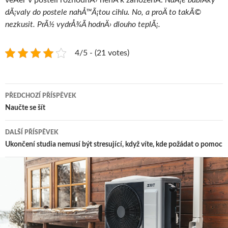
veÄer v posteli rozhodnÄ› nenÃ­ k zahozenÃ­.
NaÅ¡e babiÄky
dÃ¡valy do postele nahÅ™Ã¡tou cihlu. No, a proÄ to takÃ©
nezkusit. PrÃ½ vydrÅ¾Ã­ hodnÄ› dlouho teplÃ¡.
4/5 - (21 votes)
Navigace
PŘEDCHOZÍ PŘÍSPĚVEK
pro
Naučte se šít
příspěvky
DALŠÍ PŘÍSPĚVEK
Ukončení studia nemusí být stresující, když víte, kde požádat o pomoc