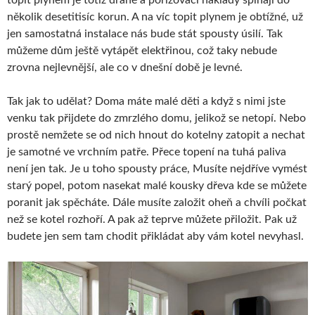
topit plynem je totiž drahé a pořizovací náklady šplhají do
několik desetitisíc korun. A na víc topit plynem je obtížné, už
jen samostatná instalace nás bude stát spousty úsilí. Tak
můžeme dům ještě vytápět elektřinou, což taky nebude
zrovna nejlevnější, ale co v dnešní době je levné.
Tak jak to udělat? Doma máte malé děti a když s nimi jste
venku tak přijdete do zmrzlého domu, jelikož se netopí. Nebo
prostě nemžete se od nich hnout do kotelny zatopit a nechat
je samotné ve vrchním patře. Přece topení na tuhá paliva
není jen tak. Je u toho spousty práce, Musíte nejdříve vymést
starý popel, potom nasekat malé kousky dřeva kde se můžete
poranit jak spěcháte. Dále musíte založit oheň a chvíli počkat
než se kotel rozhoří. A pak až teprve můžete přiložit. Pak už
budete jen sem tam chodit přikládat aby vám kotel nevyhasl.