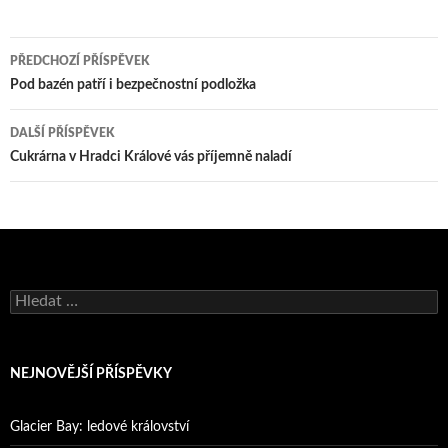
Navigace
PŘEDCHOZÍ PŘÍSPĚVEK
pro
Pod bazén patří i bezpečnostní podložka
příspěvky
DALŠÍ PŘÍSPĚVEK
Cukrárna v Hradci Králové vás příjemně naladí
Vyhledávání
NEJNOVĚJŠÍ PŘÍSPĚVKY
Glacier Bay: ledové království