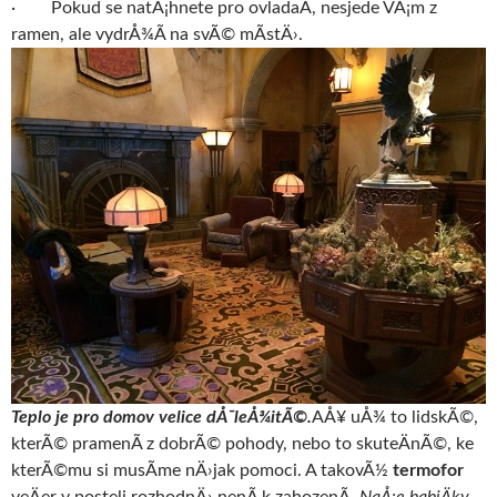
· Pokud se natÃ¡hnete pro ovladaÄ, nesjede VÃ¡m z
ramen, ale vydrÅ¾Ã­ na svÃ© mÃ­stÄ›.
Teplo je pro domov velice dÅ¯leÅ¾itÃ©.
AÅ¥ uÅ¾ to lidskÃ©,
kterÃ© pramenÃ­ z dobrÃ© pohody, nebo to skuteÄnÃ©, ke
kterÃ©mu si musÃ­me nÄ›jak pomoci. A takovÃ½
termofor