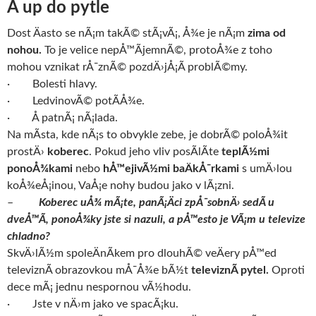
Å up do pytle
Dost Äasto se nÃ¡m takÃ© stÃ¡vÃ¡, Å¾e je nÃ¡m
zima od
nohou.
To je velice nepÅ™Ã­jemnÃ©, protoÅ¾e z toho
mohou vznikat rÅ¯znÃ© pozdÄ›jÅ¡Ã­ problÃ©my.
· Bolesti hlavy.
· LedvinovÃ© potÃ­Å¾e.
· Å patnÃ¡ nÃ¡lada.
Na mÃ­sta, kde nÃ¡s to obvykle zebe, je dobrÃ© poloÅ¾it
prostÄ›
koberec
. Pokud jeho vliv posÃ­lÃ­te
teplÃ½mi
ponoÅ¾kami
nebo
hÅ™ejivÃ½mi baÄkÅ¯rkami
s umÄ›lou
koÅ¾eÅ¡inou, VaÅ¡e nohy budou jako v lÃ¡zni.
–
Koberec uÅ¾ mÃ¡te, panÃ¡Äci zpÅ¯sobnÄ› sedÃ­ u
dveÅ™Ã­, ponoÅ¾ky jste si nazuli, a pÅ™esto je VÃ¡m u televize
chladno?
SkvÄ›lÃ½m spoleÄnÃ­kem pro dlouhÃ© veÄery pÅ™ed
televiznÃ­ obrazovkou mÅ¯Å¾e bÃ½t
televiznÃ­ pytel.
Oproti
dece mÃ¡ jednu nespornou vÃ½hodu.
· Jste v nÄ›m jako ve spacÃ¡ku.