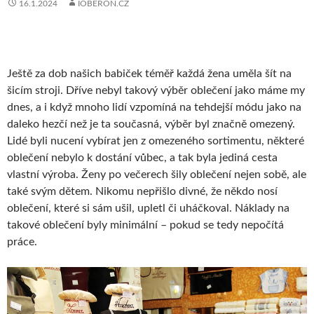
16.1.2024
IOBERON.CZ
Ještě za dob našich babiček téměř každá žena uměla šít na
šicím stroji. Dříve nebyl takový výběr oblečení jako máme my
dnes, a i když mnoho lidí vzpomíná na tehdejší módu jako na
daleko hezčí než je ta současná, výběr byl značně omezený.
Lidé byli nucení vybírat jen z omezeného sortimentu, některé
oblečení nebylo k dostání vůbec, a tak byla jediná cesta
vlastní výroba. Ženy po večerech šily oblečení nejen sobě, ale
také svým dětem. Nikomu nepřišlo divné, že někdo nosí
oblečení, které si sám ušil, upletl či uháčkoval. Náklady na
takové oblečení byly minimální – pokud se tedy nepočítá
práce.