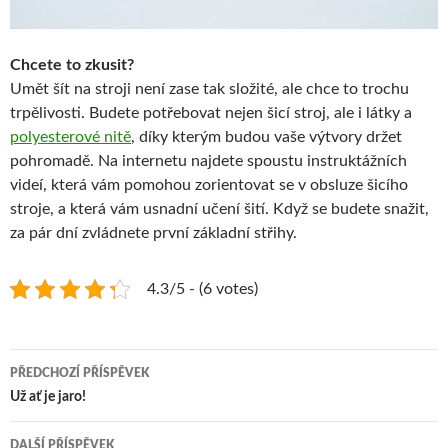
Chcete to zkusit?
Umět šít na stroji není zase tak složité, ale chce to trochu
trpělivosti. Budete potřebovat nejen šicí stroj, ale i látky a
polyesterové nitě
, díky kterým budou vaše výtvory držet
pohromadě. Na internetu najdete spoustu instruktážních
videí, která vám pomohou zorientovat se v obsluze šicího
stroje, a která vám usnadní učení šití. Když se budete snažit,
za pár dní zvládnete první základní střihy.
4.3/5 - (6 votes)
Navigace
PŘEDCHOZÍ PŘÍSPĚVEK
pro
Už ať je jaro!
příspěvky
DALŠÍ PŘÍSPĚVEK