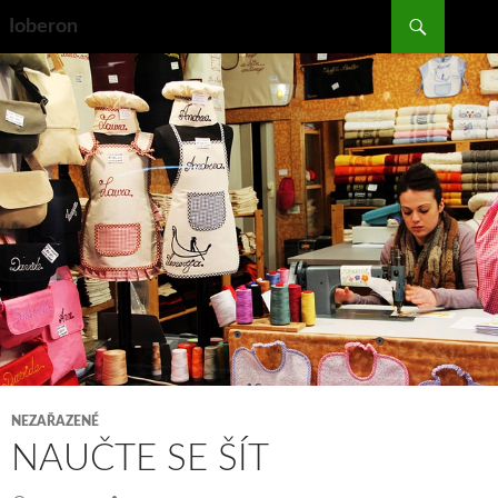
Search
Ioberon
SKIP
TO
CONTENT
NEZAŘAZENÉ
NAUČTE SE ŠÍT