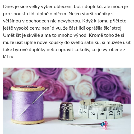
Dnes je sice velký výběr oblečení, bot i doplňků, ale móda je
pro spoustu lidí úplně o ničem. Nejen starší ročníky si
většinou v obchodech nic nevyberou. Když k tomu přičtete
ještě vysoké ceny, není divu, že část lidí oprášila šicí stroj.
Umět šít je skvělé a má to mnoho výhod. Kromě toho že si
může ušít úplně nové kousky do svého šatníku, si můžete ušít
také bytové doplňky nebo opravit cokoliv, co je vyrobené z
látky.