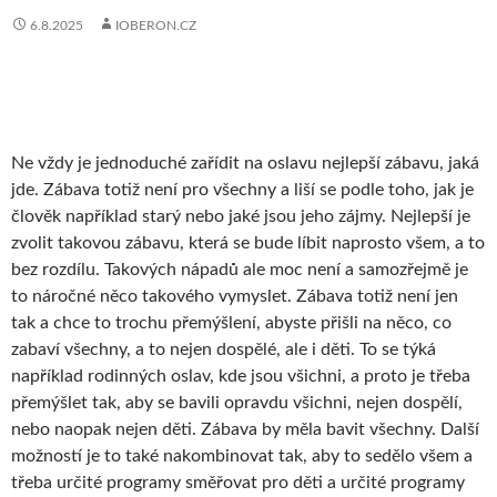
6.8.2025
IOBERON.CZ
Ne vždy je jednoduché zařídit na oslavu nejlepší zábavu, jaká
jde. Zábava totiž není pro všechny a liší se podle toho, jak je
člověk například starý nebo jaké jsou jeho zájmy. Nejlepší je
zvolit takovou zábavu, která se bude líbit naprosto všem, a to
bez rozdílu. Takových nápadů ale moc není a samozřejmě je
to náročné něco takového vymyslet. Zábava totiž není jen
tak a chce to trochu přemýšlení, abyste přišli na něco, co
zabaví všechny, a to nejen dospělé, ale i děti. To se týká
například rodinných oslav, kde jsou všichni, a proto je třeba
přemýšlet tak, aby se bavili opravdu všichni, nejen dospělí,
nebo naopak nejen děti. Zábava by měla bavit všechny. Další
možností je to také nakombinovat tak, aby to sedělo všem a
třeba určité programy směřovat pro děti a určité programy