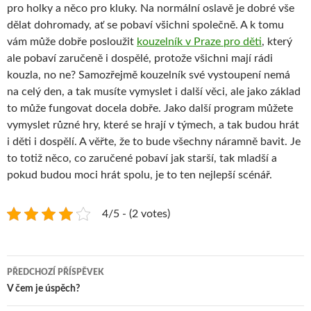
pro holky a něco pro kluky. Na normální oslavě je dobré vše
dělat dohromady, ať se pobaví všichni společně. A k tomu
vám může dobře posloužit
kouzelník v Praze pro děti
, který
ale pobaví zaručeně i dospělé, protože všichni mají rádi
kouzla, no ne? Samozřejmě kouzelník své vystoupení nemá
na celý den, a tak musíte vymyslet i další věci, ale jako základ
to může fungovat docela dobře. Jako další program můžete
vymyslet různé hry, které se hrají v týmech, a tak budou hrát
i děti i dospělí. A věřte, že to bude všechny náramně bavit. Je
to totiž něco, co zaručené pobaví jak starší, tak mladší a
pokud budou moci hrát spolu, je to ten nejlepší scénář.
4/5 - (2 votes)
Navigace
PŘEDCHOZÍ PŘÍSPĚVEK
pro
V čem je úspěch?