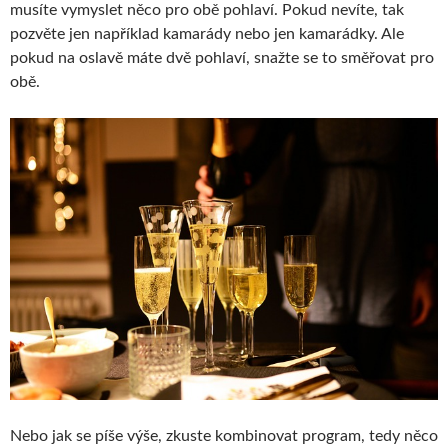
musíte vymyslet něco pro obě pohlaví. Pokud nevíte, tak
pozvěte jen například kamarády nebo jen kamarádky. Ale
pokud na oslavě máte dvě pohlaví, snažte se to směřovat pro
obě.
Nebo jak se píše výše, zkuste kombinovat program, tedy něco