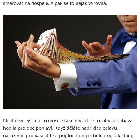
směřovat na dospělé. A pak se to nějak vyrovná.
Nejdůležitější, na co musíte také myslet je to, aby se zábava
hodila pro obě pohlaví. Když děláte například oslavu
narozenin pro vaše dítě a přijdou tam jak holčičky, tak kluci,