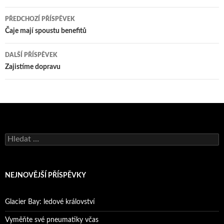
Navigace
PŘEDCHOZÍ PŘÍSPĚVEK
pro
Čaje mají spoustu benefitů
příspěvky
DALŠÍ PŘÍSPĚVEK
Zajistíme dopravu
Vyhledávání
NEJNOVĚJŠÍ PŘÍSPĚVKY
Glacier Bay: ledové království
Vyměňte své pneumatiky včas