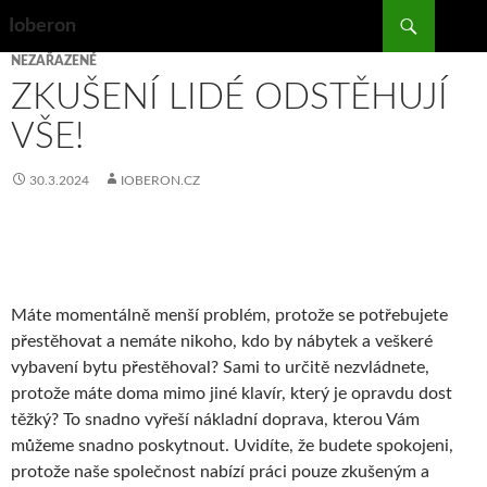
Search
Ioberon
SKIP
NEZAŘAZENÉ
TO
ZKUŠENÍ LIDÉ ODSTĚHUJÍ
CONTENT
VŠE!
30.3.2024
IOBERON.CZ
Máte momentálně menší problém, protože se potřebujete
přestěhovat a nemáte nikoho, kdo by nábytek a veškeré
vybavení bytu přestěhoval? Sami to určitě nezvládnete,
protože máte doma mimo jiné klavír, který je opravdu dost
těžký? To snadno vyřeší
nákladní doprava
, kterou Vám
můžeme snadno poskytnout. Uvidíte, že budete spokojeni,
protože naše společnost nabízí práci pouze zkušeným a