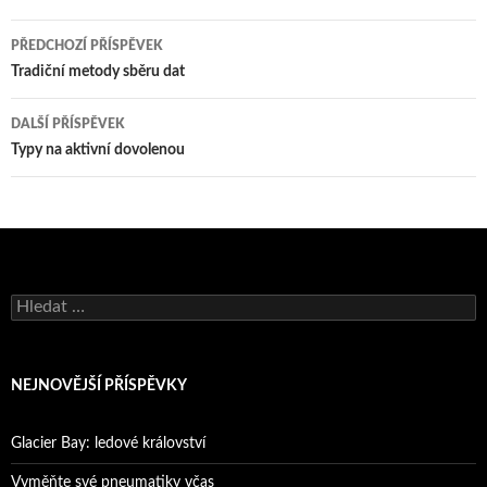
Navigace
PŘEDCHOZÍ PŘÍSPĚVEK
pro
Tradiční metody sběru dat
příspěvky
DALŠÍ PŘÍSPĚVEK
Typy na aktivní dovolenou
Vyhledávání
NEJNOVĚJŠÍ PŘÍSPĚVKY
Glacier Bay: ledové království
Vyměňte své pneumatiky včas