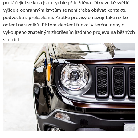
protáčející se kola jsou rychle přibržděna. Díky velké světlé
výšce a ochranným krytům se není třeba obávat kontaktu
podvozku s překážkami. Krátké převisy omezují také riziko
odření nárazníků. Přitom zlepšení funkcí v terénu nebylo
vykoupeno znatelným zhoršením jízdního projevu na běžných
silnicích.