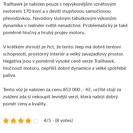
Trailhawk je nabízen pouze s nejvýkonějším vznětovým
motorem 170 koní a s devíti stupňovou samočinnou
převodovkou. Navzdory slušným tabulkovým výkonům
dynamika v reálném světě nenadchne. Problematický je také
poměrně hlučný a hrubý projev motoru.
V krátkém shrnutí ze říct, že tento Jeep má dobré terénní
schopnosti, prostorný interiér a velký zavazadlový prostor.
Negativa jsou v poměrně vysoké ceně verze Trailhawk,
hlučnosti motoru, nepříliš dobré dynamice a velké spotřebě
paliva.
Tento vůz je nabízen za cenu 853 000 ,- Kč, určitě stojí za
zvážení zda si nekoupit levnější verzi, která nabízí dobrý
poměr ceny a kvality.
4/5 - (8 votes)