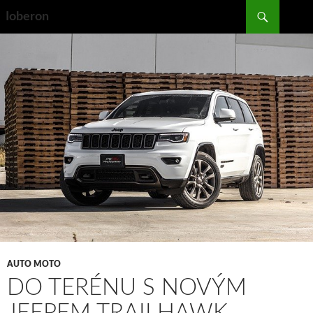
Search
Ioberon
SKIP
TO
CONTENT
AUTO MOTO
DO TERÉNU S NOVÝM
JEEPEM TRAILHAWK