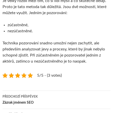
Je velký rozdíl mezi tím, co si lidí myslí a co skutečně dělají.
Proto je tato metoda tak důležitá. Jsou dvě možnosti, které
můžete využít. Jedním je pozorování:
zúčastněné,
nezúčastněné.
Technika pozorování snadno umožní nejen zachytit, ale
především analyzovat jevy a procesy, které by jinak nebylo
schopné zjistit. Při zúčastněném je pozorovatel jedním z
aktérů, zatímco u nezúčastněného je to naopak.
5/5 - (3 votes)
Navigace
PŘEDCHOZÍ PŘÍSPĚVEK
pro
Zázrak jménem SEO
příspěvky