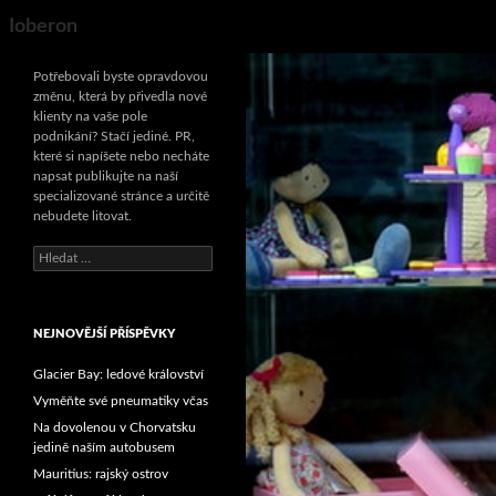
Search
Ioberon
Potřebovali byste opravdovou
změnu, která by přivedla nové
klienty na vaše pole
podnikání? Stačí jediné. PR,
které si napíšete nebo necháte
napsat publikujte na naší
specializované stránce a určitě
nebudete litovat.
Vyhledávání
NEJNOVĚJŠÍ PŘÍSPĚVKY
Glacier Bay: ledové království
Vyměňte své pneumatiky včas
Na dovolenou v Chorvatsku
jedině naším autobusem
Mauritius: rajský ostrov