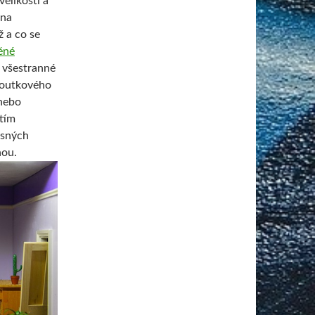
elikosti a
 na
ž a co se
ěné
á všestranné
 loutkového
nebo
itím
ásných
hou.