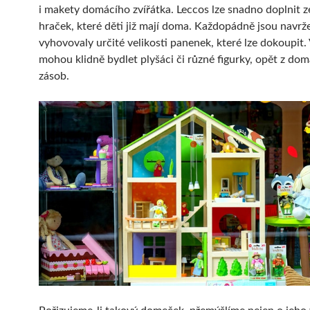
i makety domácího zvířátka. Leccos lze snadno doplnit z
hraček, které děti již mají doma. Každopádně jsou navrž
vyhovovaly určité velikosti panenek, které lze dokoupit
mohou klidně bydlet plyšáci či různé figurky, opět z do
zásob.