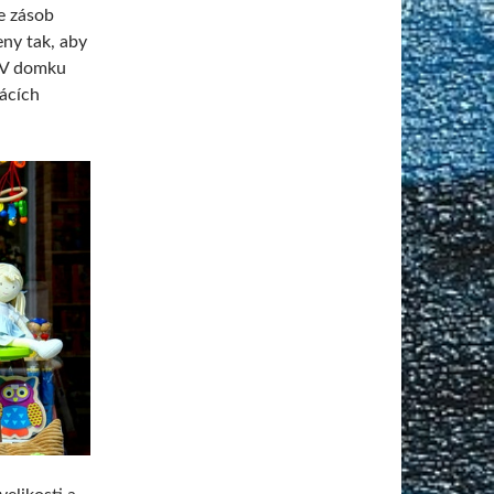
e zásob
eny tak, aby
. V domku
mácích