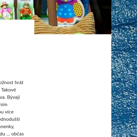
Y
ožnost hrát
. Takové
a. Bývají
rním
u více
ednodušší
anenky,
ědu … občas