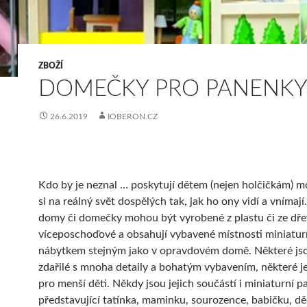
ZBOŽÍ
DOMEČKY PRO PANENK
26.6.2019
IOBERON.CZ
Kdo by je neznal … poskytují dětem (nejen holčičkám) m
si na reálný svět dospělých tak, jak ho ony vidí a vnímají
domy či domečky mohou být vyrobené z plastu či ze dřev
víceposchoďové a obsahují vybavené místnosti miniatu
nábytkem stejným jako v opravdovém domě. Některé jso
zdařilé s mnoha detaily a bohatým vybavením, některé j
pro menší děti. Někdy jsou jejich součástí i miniaturní p
představující tatínka, maminku, sourozence, babičku, d