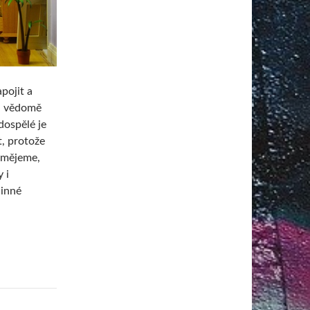
pojit a
ru vědomě
dospělé je
t, protože
asmějeme,
 i
dinné