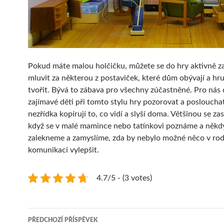
Pokud máte malou holčičku, můžete se do hry aktivně za
mluvit za některou z postaviček, které dům obývají a h
tvořit. Bývá to zábava pro všechny zúčastněné. Pro nás 
zajímavé děti při tomto stylu hry pozorovat a posloucha
nezřídka kopírují to, co vidí a slyší doma. Většinou se z
když se v malé mamince nebo tatínkovi poznáme a někdy
zalekneme a zamyslíme, zda by nebylo možné něco v ro
komunikaci vylepšit.
4.7/5 - (3 votes)
Navigace
PŘEDCHOZÍ PŘÍSPĚVEK