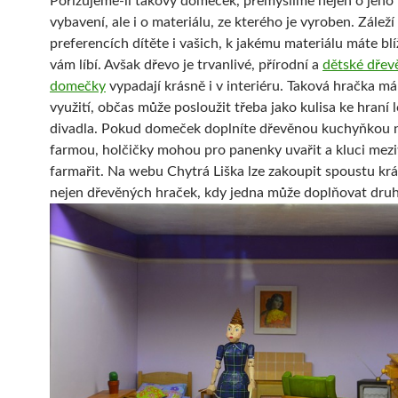
Pořizujeme-li takový domeček, přemýšlíme nejen o jeho v
vybavení, ale i o materiálu, ze kterého je vyroben. Záleží
preferencích dítěte i vašich, k jakému materiálu máte blí
vám líbí. Avšak dřevo je trvanlivé, přírodní a
dětské dřev
domečky
vypadají krásně i v interiéru. Taková hračka m
využití, občas může posloužit třeba jako kulisa ke hraní
divadla. Pokud domeček doplníte dřevěnou kuchyňkou 
farmou, holčičky mohou pro panenky uvařit a kluci mez
farmařit. Na webu Chytrá Liška lze zakoupit spoustu kr
nejen dřevěných hraček, kdy jedna může doplňovat dru