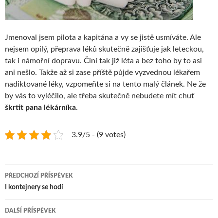
Jmenoval jsem pilota a kapitána a vy se jistě usmíváte. Ale
nejsem opilý, přeprava léků skutečně zajišťuje jak leteckou,
tak i námořní dopravu. Činí tak již léta a bez toho by to asi
ani nešlo. Takže až si zase příště půjde vyzvednou lékařem
nadiktované léky, vzpomeňte si na tento malý článek. Ne že
by vás to vyléčilo, ale třeba skutečně nebudete mít chuť
škrtit pana lékárníka
.
3.9/5 - (9 votes)
Navigace
PŘEDCHOZÍ PŘÍSPĚVEK
pro
I kontejnery se hodí
příspěvky
DALŠÍ PŘÍSPĚVEK