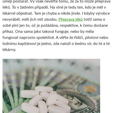
umějí postarat. Vy však nevěřte tomu, že za to může přeprava
léků. To v žádném případě. Na vině je tedy ten, kdo je měl v
lékárně objednat. Tam je chyba a nikde jinde. I kdyby výrobce
nevyráběl, měli jich mít zásobu.
Přeprava léků
totiž sama o
sobě plní jen to, oč je požádána, respektive, k čemu dostane
příkaz. Ona sama jako taková funguje, nebo by měla
fungovat naprosto spolehlivě. A věřte že řidiči, pilotovi nebo
lodnímu kapitánovi je jedno, zda naloží o bednu víc do té a té
lékárny.