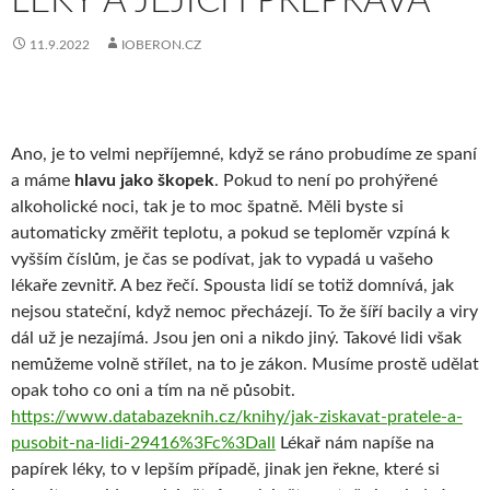
LÉKY A JEJICH PŘEPRAVA
11.9.2022
IOBERON.CZ
Ano, je to velmi nepříjemné, když se ráno probudíme ze spaní
a máme
hlavu jako škopek
. Pokud to není po prohýřené
alkoholické noci, tak je to moc špatně. Měli byste si
automaticky změřit teplotu, a pokud se teploměr vzpíná k
vyšším číslům, je čas se podívat, jak to vypadá u vašeho
lékaře zevnitř. A bez řečí. Spousta lidí se totiž domnívá, jak
nejsou stateční, když nemoc přecházejí. To že šíří bacily a viry
dál už je nezajímá. Jsou jen oni a nikdo jiný. Takové lidi však
nemůžeme volně střílet, na to je zákon. Musíme prostě udělat
opak toho co oni a tím na ně působit.
https://www.databazeknih.cz/knihy/jak-ziskavat-pratele-a-
pusobit-na-lidi-29416%3Fc%3Dall
Lékař nám napíše na
papírek léky, to v lepším případě, jinak jen řekne, které si