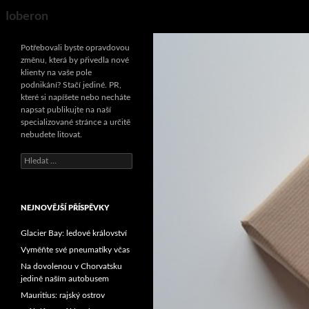
Search
Ioberon
Potřebovali byste opravdovou
změnu, která by přivedla nové
klienty na vaše pole
podnikání? Stačí jediné. PR,
které si napíšete nebo necháte
napsat publikujte na naší
specializované stránce a určitě
nebudete litovat.
Vyhledávání
NEJNOVĚJŠÍ PŘÍSPĚVKY
Glacier Bay: ledové království
Vyměňte své pneumatiky včas
Na dovolenou v Chorvatsku
jedině naším autobusem
Mauritius: rajský ostrov