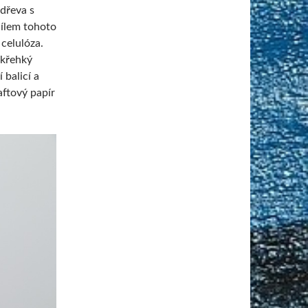
 dřeva s
cílem tohoto
 celulóza.
 křehký
 balicí a
aftový papír