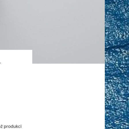
Í
ož produkci