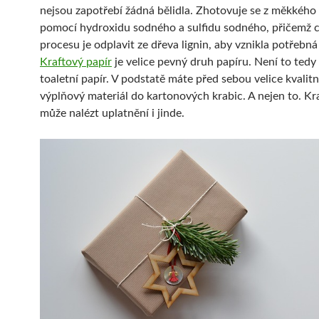
nejsou zapotřebí žádná bělidla. Zhotovuje se z měkkého
pomocí hydroxidu sodného a sulfidu sodného, přičemž 
procesu je odplavit ze dřeva lignin, aby vznikla potřebná
Kraftový papír
je velice pevný druh papíru. Není to tedy
toaletní papír. V podstatě máte před sebou velice kvalitní
výplňový materiál do kartonových krabic. A nejen to. Kr
může nalézt uplatnění i jinde.