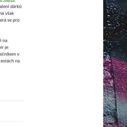
alení dárků
má však
erá se pro
i na
ír je
lečníkem v
cestách na