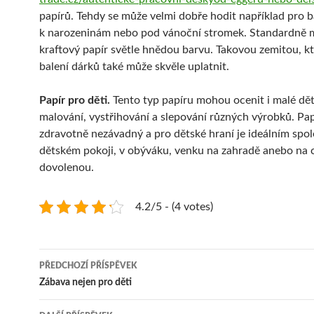
papírů. Tehdy se může velmi dobře hodit například pro b
k narozeninám nebo pod vánoční stromek. Standardně 
kraftový papír světle hnědou barvu. Takovou zemitou, kt
balení dárků také může skvěle uplatnit.
Papír pro děti.
Tento typ papíru mohou ocenit i malé dět
malování, vystřihování a slepování různých výrobků. Pap
zdravotně nezávadný a pro dětské hraní je ideálním spo
dětském pokoji, v obýváku, venku na zahradě anebo na 
dovolenou.
4.2/5 - (4 votes)
Navigace
PŘEDCHOZÍ PŘÍSPĚVEK
pro
Zábava nejen pro děti
příspěvky