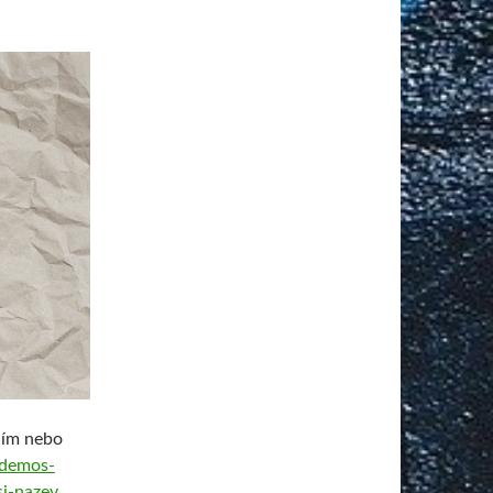
ním nebo
.demos-
si-nazev