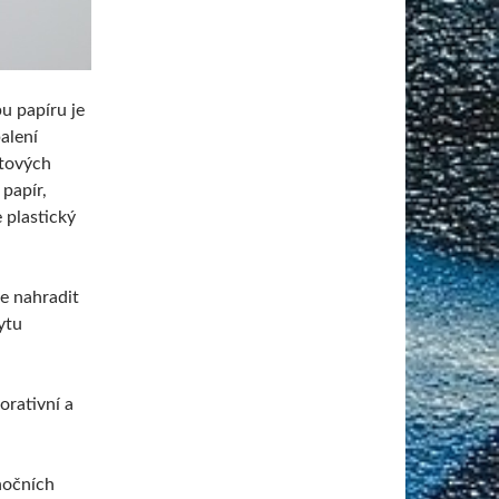
u papíru je
alení
etových
 papír,
 plastický
e nahradit
ytu
orativní a
ánočních