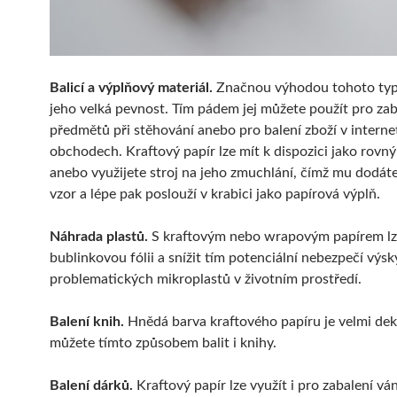
Balicí a výplňový materiál.
Značnou výhodou tohoto typ
jeho velká pevnost. Tím pádem jej můžete použít pro zab
předmětů při stěhování anebo pro balení zboží v intern
obchodech. Kraftový papír lze mít k dispozici jako rovný
anebo využijete stroj na jeho zmuchlání, čímž mu dodáte
vzor a lépe pak poslouží v krabici jako papírová výplň.
Náhrada plastů.
S kraftovým nebo wrapovým papírem lz
bublinkovou fólii a snížit tím potenciální nebezpečí výsk
problematických mikroplastů v životním prostředí.
Balení knih.
Hnědá barva kraftového papíru je velmi dek
můžete tímto způsobem balit i knihy.
Balení dárků.
Kraftový papír lze využít i pro zabalení v