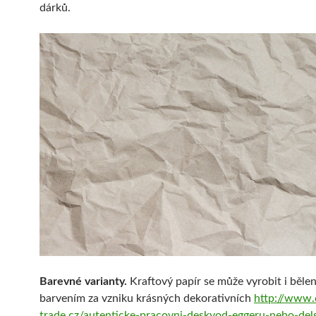
dárků.
Barevné varianty.
Kraftový papír se může vyrobit i běle
barvením za vzniku krásných dekorativních
http://www
trade.cz/autenticke-pracovni-deskyod-eggeru-nebo-del