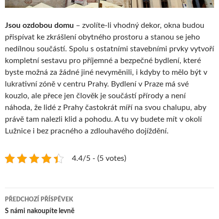
Jsou ozdobou domu
– zvolíte-li vhodný dekor, okna budou
přispívat ke zkrášlení obytného prostoru a stanou se jeho
nedílnou součástí. Spolu s ostatními stavebními prvky vytvoří
kompletní sestavu pro příjemné a bezpečné bydlení, které
byste možná za žádné jiné nevyměnili, i kdyby to mělo být v
lukrativní zóně v centru Prahy. Bydlení v Praze má své
kouzlo, ale přece jen člověk je součástí přírody a není
náhoda, že lidé z Prahy častokrát míří na svou chalupu, aby
právě tam nalezli klid a pohodu. A tu vy budete mít v okolí
Lužnice i bez pracného a zdlouhavého dojíždění.
4.4/5 - (5 votes)
Navigace
PŘEDCHOZÍ PŘÍSPĚVEK
pro
S námi nakoupíte levně