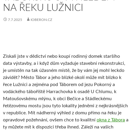
NA ŘEKU LUŽNICI
7.7.2025
IOBERON.CZ
Získali jste v dědictví nebo koupí rodinný domek staršího
data výstavby, a i když dům vyžaduje stavební rekonstrukci,
je umístěn na tak úžasném místě, že by vám jej mohl leckdo
závidět? Město Tábor a jeho blízké okolí může mít blízko k
řece Lužnici a zejména pod Táborem od jezu Pokorný a
vodáckého tábořiště Harrachovka k osadě U Chlumu, k
Matoušovskému mlýnu, k obci Bečice a Stádleckému
řetězovému mostu jsou tyto lokality jedněmi z nejkrásnějších
v republice. Mít nádherný výhled z domu přímo na řeku je
opravdové požehnání, ovšem chce to kvalitní
okna z Tábora
a
ty můžete mít k dispozici třeba ihned. Záleží na vašich