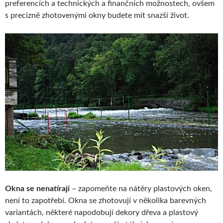
preferencích a technických a finančních možnostech, ovšem
s precizně zhotovenými okny budete mít snazší život.
Okna se nenatírají
– zapomeňte na nátěry plastových oken,
není to zapotřebí. Okna se zhotovují v několika barevných
variantách, některé napodobují dekory dřeva a plastový