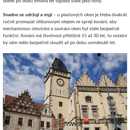
skelet po dobu mnoha let vypadá stále jako nový.
Snadno se udržují a myjí
– u plastových oken je třeba dvakrát
ročně promazat silikonovým olejem ve spreji kování, aby
mechanismus otevírání a zavírání oken byl stále bezpečně
funkční. Kování má životnost přibližně 15 až 30 let, to ostatní
by vám mělo bezpečně sloužit až po dobu osmdesáti let.