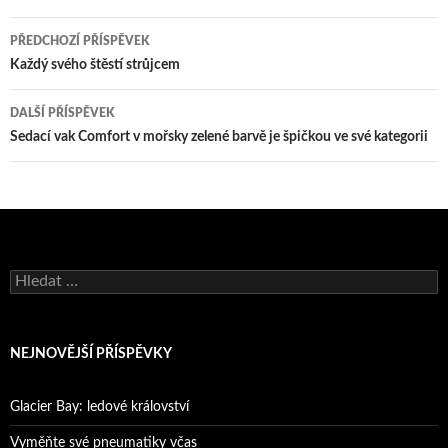
Navigace
PŘEDCHOZÍ PŘÍSPĚVEK
pro
Každý svého štěstí strůjcem
příspěvky
DALŠÍ PŘÍSPĚVEK
Sedací vak Comfort v mořsky zelené barvě je špičkou ve své kategorii
Vyhledávání
NEJNOVĚJŠÍ PŘÍSPĚVKY
Glacier Bay: ledové království
Vyměňte své pneumatiky včas