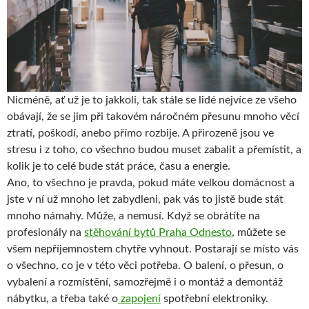
Nicméně, ať už je to jakkoli, tak stále se lidé nejvíce ze všeho
obávají, že se jim při takovém náročném přesunu mnoho věcí
ztratí, poškodí, anebo přímo rozbije. A přirozeně jsou ve
stresu i z toho, co všechno budou muset zabalit a přemístit, a
kolik je to celé bude stát práce, času a energie.
Ano, to všechno je pravda, pokud máte velkou domácnost a
jste v ní už mnoho let zabydleni, pak vás to jistě bude stát
mnoho námahy. Může, a nemusí. Když se obrátíte na
profesionály na
stěhování bytů Praha Odnesto
, můžete se
všem nepříjemnostem chytře vyhnout. Postarají se místo vás
o všechno, co je v této věci potřeba. O balení, o přesun, o
vybalení a rozmístění, samozřejmě i o montáž a demontáž
nábytku, a třeba také o
zapojení
spotřební elektroniky.