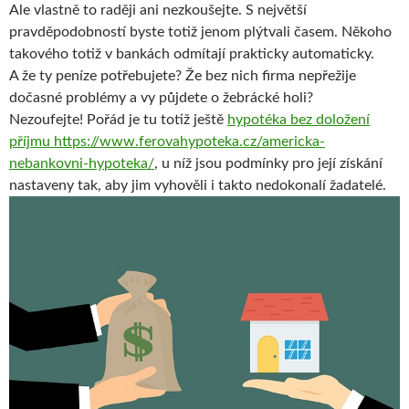
Ale vlastně to raději ani nezkoušejte. S největší
pravděpodobností byste totiž jenom plýtvali časem. Někoho
takového totiž v bankách odmítají prakticky automaticky.
A že ty peníze potřebujete? Že bez nich firma nepřežije
dočasné problémy a vy půjdete o žebrácké holi?
Nezoufejte! Pořád je tu totiž ještě
hypotéka bez doložení
příjmu https://www.ferovahypoteka.cz/americka-
nebankovni-hypoteka/
, u níž jsou podmínky pro její získání
nastaveny tak, aby jim vyhověli i takto nedokonalí žadatelé.