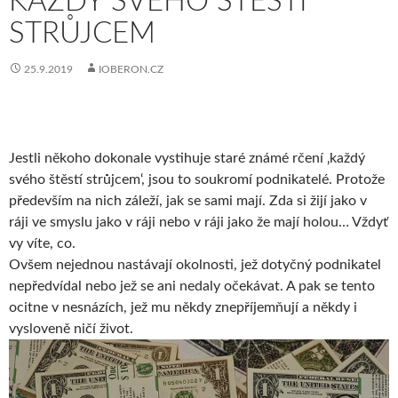
KAŽDÝ SVÉHO ŠTĚSTÍ
STRŮJCEM
25.9.2019
IOBERON.CZ
Jestli někoho dokonale vystihuje staré známé rčení ‚každý
svého štěstí strůjcem‘, jsou to soukromí podnikatelé. Protože
především na nich záleží, jak se sami mají. Zda si žijí jako v
ráji ve smyslu jako v ráji nebo v ráji jako že mají holou… Vždyť
vy víte, co.
Ovšem nejednou nastávají okolnosti, jež dotyčný podnikatel
nepředvídal nebo jež se ani nedaly očekávat. A pak se tento
ocitne v nesnázích, jež mu někdy znepříjemňují a někdy i
vysloveně ničí život.