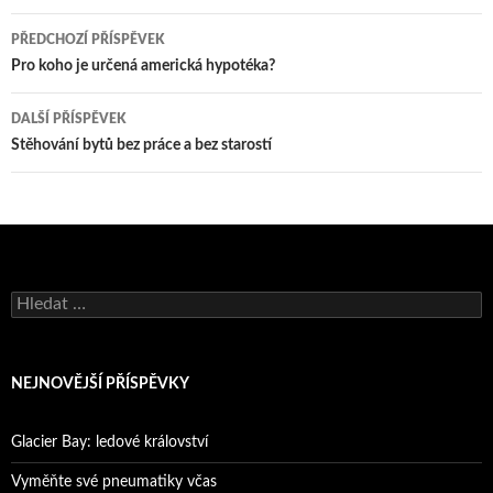
Navigace
PŘEDCHOZÍ PŘÍSPĚVEK
pro
Pro koho je určená americká hypotéka?
příspěvky
DALŠÍ PŘÍSPĚVEK
Stěhování bytů bez práce a bez starostí
Vyhledávání
NEJNOVĚJŠÍ PŘÍSPĚVKY
Glacier Bay: ledové království
Vyměňte své pneumatiky včas