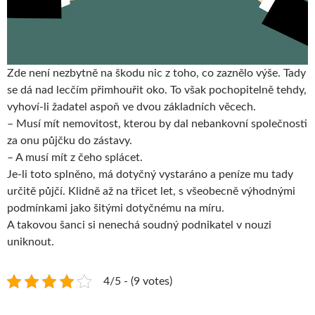
Zde není nezbytně na škodu nic z toho, co zaznělo výše. Tady
se dá nad lecčím přimhouřit oko. To však pochopitelně tehdy,
vyhoví-li žadatel aspoň ve dvou základních věcech.
– Musí mít nemovitost, kterou by dal nebankovní společnosti
za onu půjčku do zástavy.
– A musí mít z čeho splácet.
Je-li toto splněno, má dotyčný vystaráno a peníze mu tady
určitě půjčí. Klidně až na třicet let, s všeobecně výhodnými
podmínkami jako šitými dotyčnému na míru.
A takovou šanci si nenechá soudný podnikatel v nouzi
uniknout.
4/5 - (9 votes)