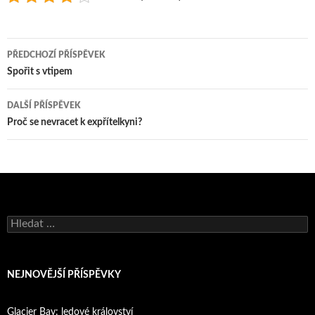
Navigace
PŘEDCHOZÍ PŘÍSPĚVEK
pro
Spořit s vtipem
příspěvky
DALŠÍ PŘÍSPĚVEK
Proč se nevracet k expřítelkyni?
Vyhledávání
NEJNOVĚJŠÍ PŘÍSPĚVKY
Glacier Bay: ledové království