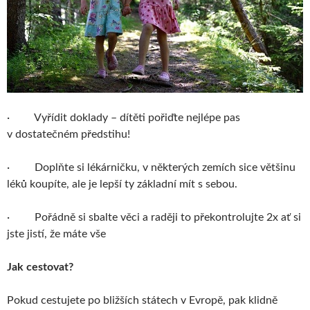
·
Vyřídit doklady – dítěti pořiďte nejlépe pas
v dostatečném předstihu!
·
Doplňte si lékárničku, v některých zemích sice většinu
léků koupíte, ale je lepší ty základní mít s sebou.
·
Pořádně si sbalte věci a raději to překontrolujte 2x ať si
jste jistí, že máte vše
Jak cestovat?
Pokud cestujete po bližších státech v Evropě, pak klidně