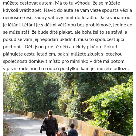
můžete cestovat autem. Má to tu výhodu, že se můžete
kdykoli vrátit zpět. Navíc do auta se vám vleze spousta věcí a
nemusíte řešit žádný váhový limit do letadla. Další variantou
je létání. Létání je s dětmi většinou bez problémové, jediné co
se může stát, že bude dítě plakat, ale bohužel to se stává, a
pokud se vám jej nepodaří uklidnit, musí to spolucestující
pochopit. Děti jsou prostě děti a někdy pláčou. Pokud
plánujete cestu letadlem, pak si můžete zkusit s leteckou
společností domluvit místo pro miminko – dítě má potom
v první řadě hned u rodičů postýlku, kam jej můžete odložit.