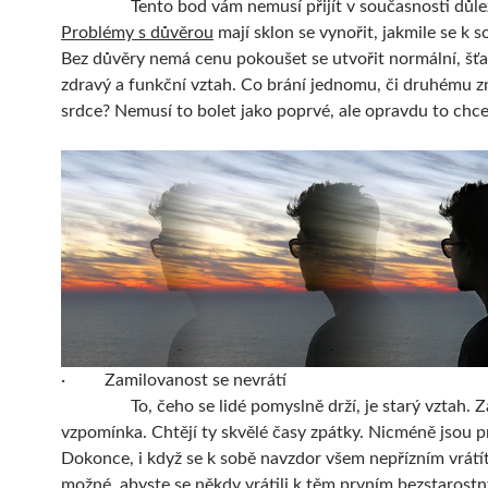
Tento bod vám nemusí přijít v současnosti důlež
Problémy s důvěrou
mají sklon se vynořit, jakmile se k s
Bez důvěry nemá cenu pokoušet se utvořit normální, šťa
zdravý a funkční vztah. Co brání jednomu, či druhému z
srdce? Nemusí to bolet jako poprvé, ale opravdu to chcet
· Zamilovanost se nevrátí
To, čeho se lidé pomyslně drží, je starý vztah. Z
vzpomínka. Chtějí ty skvělé časy zpátky. Nicméně jsou p
Dokonce, i když se k sobě navzdor všem nepřízním vrátí
možné, abyste se někdy vrátili k těm prvním bezstaros