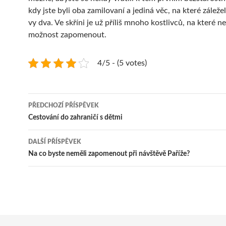
kdy jste byli oba zamilovaní a jediná věc, na které záleželo
vy dva. Ve skříni je už příliš mnoho kostlivců, na které 
možnost zapomenout.
4/5 - (5 votes)
Navigace
PŘEDCHOZÍ PŘÍSPĚVEK
pro
Cestování do zahraničí s dětmi
příspěvky
DALŠÍ PŘÍSPĚVEK
Na co byste neměli zapomenout při návštěvě Paříže?