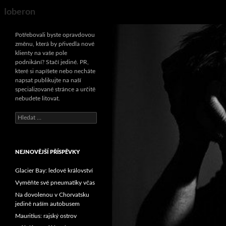
Search
Ioberon
Potřebovali byste opravdovou
změnu, která by přivedla nové
klienty na vaše pole
podnikání? Stačí jediné. PR,
které si napíšete nebo necháte
napsat publikujte na naší
specializované stránce a určitě
nebudete litovat.
Vyhledávání
NEJNOVĚJŠÍ PŘÍSPĚVKY
Glacier Bay: ledové království
Vyměňte své pneumatiky včas
Na dovolenou v Chorvatsku
jedině naším autobusem
Mauritius: rajský ostrov