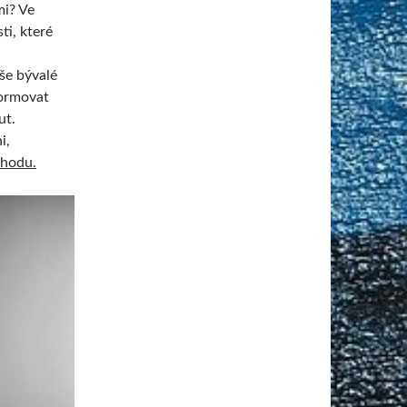
mi? Ve
ti, které
e bývalé
formovat
ut.
i,
chodu.