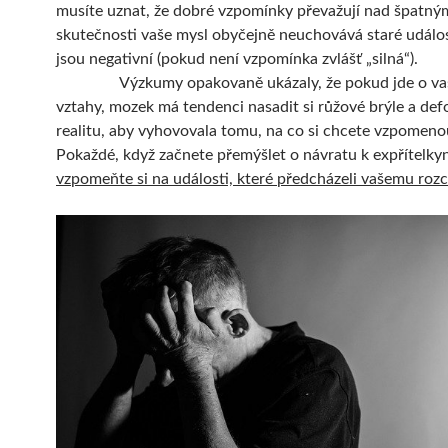
musíte uznat, že dobré vzpomínky převažují nad špatný
skutečnosti vaše mysl obyčejně neuchovává staré událos
jsou negativní (pokud není vzpomínka zvlášť „silná“).
Výzkumy opakovaně ukázaly, že pokud jde o vaš
vztahy, mozek má tendenci nasadit si růžové brýle a de
realitu, aby vyhovovala tomu, na co si chcete vzpomeno
Pokaždé, když začnete přemýšlet o návratu k expřítelkyn
vzpomeňte si na události, které předcházeli vašemu roz