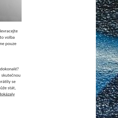
evracejte
sto volba
 ne pouze
dokonalé?
a skutečnou
rátily se
ůže stát,
dokázaly