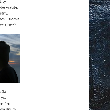
itý.
obě vrátíte.
stný,
novu zlomit
e zjistit?
ašlá
ryč.
te. Není
tným dnům,