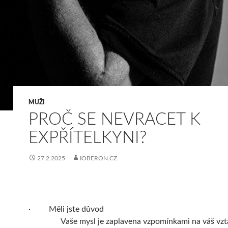
MUŽI
PROČ SE NEVRACET K
EXPŘÍTELKYNI?
27.2.2025
IOBERON.CZ
· Měli jste důvod
Vaše mysl je zaplavena vzpomínkami na váš vztah