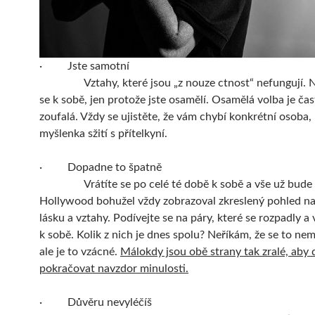
· Jste samotní
Vztahy, které jsou „z nouze ctnost“ nefungují. N
se k sobě, jen protože jste osamělí. Osamělá volba je ča
zoufalá. Vždy se ujistěte, že vám chybí konkrétní osoba,
myšlenka sžití s přítelkyní.
· Dopadne to špatně
Vrátíte se po celé té době k sobě a vše už bude 
Hollywood bohužel vždy zobrazoval zkreslený pohled n
lásku a vztahy. Podívejte se na páry, které se rozpadly a v
k sobě. Kolik z nich je dnes spolu? Neříkám, že se to nem
ale je to vzácné.
Málokdy jsou obě strany tak zralé, aby 
pokračovat navzdor minulosti.
· Důvěru nevyléčíš