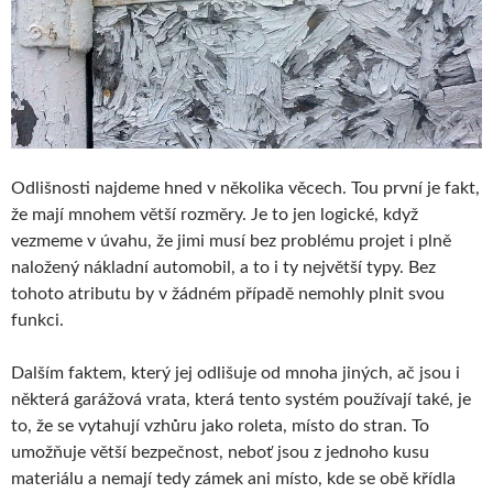
Odlišnosti najdeme hned v několika věcech. Tou první je fakt,
že mají mnohem větší rozměry. Je to jen logické, když
vezmeme v úvahu, že jimi musí bez problému projet i plně
naložený nákladní automobil, a to i ty největší typy. Bez
tohoto atributu by v žádném případě nemohly plnit svou
funkci.
Dalším faktem, který jej odlišuje od mnoha jiných, ač jsou i
některá garážová vrata, která tento systém používají také, je
to, že se vytahují vzhůru jako roleta, místo do stran. To
umožňuje větší bezpečnost, neboť jsou z jednoho kusu
materiálu a nemají tedy zámek ani místo, kde se obě křídla