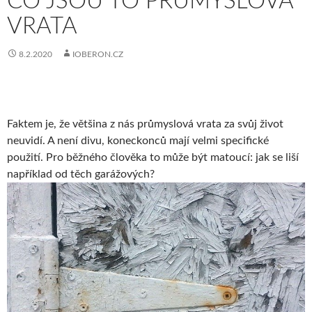
CO JSOU TO PRŮMYSLOVÁ
VRATA
8.2.2020
IOBERON.CZ
Faktem je, že většina z nás
průmyslová vrata
za svůj život
neuvidí. A není divu, koneckonců mají velmi specifické
použití. Pro běžného člověka to může být matoucí: jak se liší
například od těch garážových?