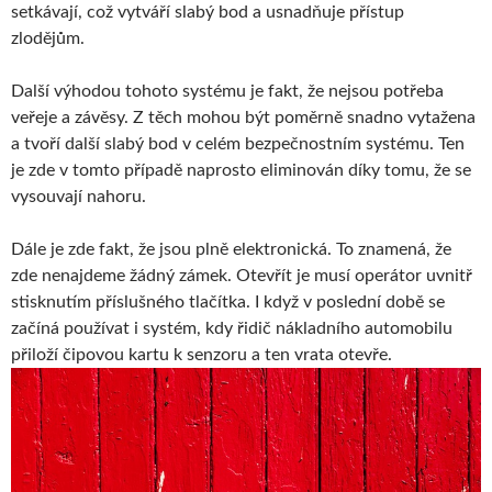
setkávají, což vytváří slabý bod a usnadňuje přístup
zlodějům.
Další výhodou tohoto systému je fakt, že nejsou potřeba
veřeje a závěsy. Z těch mohou být poměrně snadno vytažena
a tvoří další slabý bod v celém bezpečnostním systému. Ten
je zde v tomto případě naprosto eliminován díky tomu, že se
vysouvají nahoru.
Dále je zde fakt, že jsou plně elektronická. To znamená, že
zde nenajdeme žádný zámek. Otevřít je musí operátor uvnitř
stisknutím příslušného tlačítka. I když v poslední době se
začíná používat i systém, kdy řidič nákladního automobilu
přiloží čipovou kartu k senzoru a ten vrata otevře.