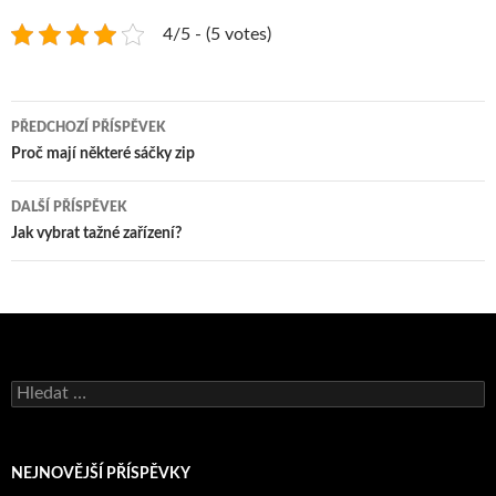
4/5 - (5 votes)
Navigace
PŘEDCHOZÍ PŘÍSPĚVEK
pro
Proč mají některé sáčky zip
příspěvky
DALŠÍ PŘÍSPĚVEK
Jak vybrat tažné zařízení?
Vyhledávání
NEJNOVĚJŠÍ PŘÍSPĚVKY