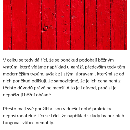
V celku se tedy dá říci, že se poněkud podobají běžným
vratům, které vídáme například u garáží, především tedy těm
modernějším typům, avšak z jistými úpravami, kterými se od
nich poněkud odlišují. Je samozřejmé, že jejich cena není z
těchto důvodů právě nejmenší. A to je i důvod, proč si je
nepořizují běžní občané.
Přesto mají své použití a jsou v dnešní době prakticky
nepostradatelné. Dá se i říci, že například sklady by bez nich
fungovat vůbec nemohly.