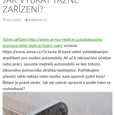
JAK VYBRAT TAŽNÉ
ZAŘÍZENÍ?
20.2.2020
IOBERON.CZ
Tažné zařízení
http://www.arriva-teplice.cz/autobusova-
doprava/mhd-teplice/jizdni-rady/
octavia
https://www.amsa.cz/Octavia-III bývá velmi vyhledávaným
doplňkem pro osobní automobily. Ať už k rekreačním účelům
nebo práci, spousta majitelů automobilů se bez tohoto
šikovného pomocníka zkrátka neobejdou. Potřebujete
převést větší náklad nebo nevíte, kam upevnit jízdní kola?
Řešení je právě závěs. Jak ale vybrat správně a podle čeho se
rozhodovat?