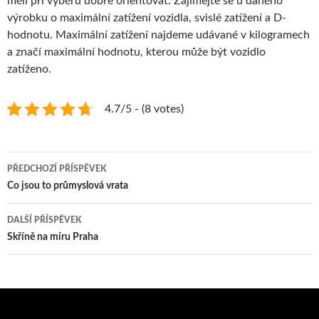
měli při výběru dobře orientovat. Zajímejte se u daného
výrobku o maximální zatížení vozidla, svislé zatížení a D-
hodnotu. Maximální zatížení najdeme udávané v kilogramech
a značí maximální hodnotu, kterou může být vozidlo
zatíženo.
4.7/5 - (8 votes)
Navigace
PŘEDCHOZÍ PŘÍSPĚVEK
pro
Co jsou to průmyslová vrata
příspěvky
DALŠÍ PŘÍSPĚVEK
Skříně na míru Praha