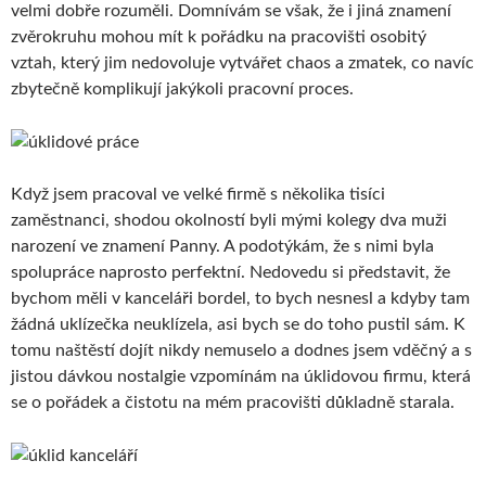
velmi dobře rozuměli. Domnívám se však, že i jiná znamení
zvěrokruhu mohou mít k pořádku na pracovišti osobitý
vztah, který jim nedovoluje vytvářet chaos a zmatek, co navíc
zbytečně komplikují jakýkoli pracovní proces.
Když jsem pracoval ve velké firmě s několika tisíci
zaměstnanci, shodou okolností byli mými kolegy dva muži
narození ve znamení Panny. A podotýkám, že s nimi byla
spolupráce naprosto perfektní. Nedovedu si představit, že
bychom měli v kanceláři bordel, to bych nesnesl a kdyby tam
žádná uklízečka neuklízela, asi bych se do toho pustil sám. K
tomu naštěstí dojít nikdy nemuselo a dodnes jsem vděčný a s
jistou dávkou nostalgie vzpomínám na úklidovou firmu, která
se o pořádek a čistotu na mém pracovišti důkladně starala.