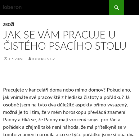
Search
Ioberon
SKIP
TO
ZBOŽÍ
CONTENT
JAK SE VÁM PRACUJE U
ČISTÉHO PSACÍHO STOLU
1.5.2026
IOBERON.CZ
Pracujete v kanceláři doma nebo mimo domov? Pokud ano,
jak vnímáte své pracoviště z hlediska čistoty a pořádku? Já
osobně jsem na tyto dva důležité aspekty přímo vysazený,
možná je to i tím, že v mém horoskopu převládá znamení
Panny a říká se, že Panny mají vrozený smysl pro řád a
pořádek a zřejmě také není náhoda, že má přítelkyně se v
tomto znamení narodila a co se týče pořádku jsme si oba dva