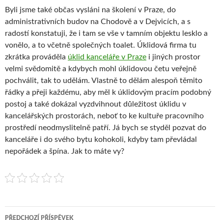
Byli jsme také občas vysláni na školení v Praze, do
administrativních budov na Chodově a v Dejvicích, a s
radostí konstatuji, že i tam se vše v tamním objektu lesklo a
vonělo, a to včetně společných toalet. Úklidová firma tu
zkrátka prováděla
úklid kanceláře v Praze
i jiných prostor
velmi svědomitě a kdybych mohl úklidovou četu veřejně
pochválit, tak to udělám. Vlastně to dělám alespoň těmito
řádky a přeji každému, aby měl k úklidovým pracím podobný
postoj a také dokázal vyzdvihnout důležitost úklidu v
kancelářských prostorách, neboť to ke kultuře pracovního
prostředí neodmyslitelně patří. Já bych se styděl pozvat do
kanceláře i do svého bytu kohokoli, kdyby tam převládal
nepořádek a špína. Jak to máte vy?
Navigace
PŘEDCHOZÍ PŘÍSPĚVEK