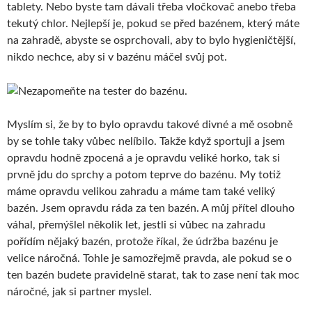
tablety. Nebo byste tam dávali třeba vločkovač anebo třeba
tekutý chlor. Nejlepší je, pokud se před bazénem, který máte
na zahradě, abyste se osprchovali, aby to bylo hygieničtější,
nikdo nechce, aby si v bazénu máčel svůj pot.
Myslím si, že by to bylo opravdu takové divné a mě osobně
by se tohle taky vůbec nelíbilo. Takže když sportuji a jsem
opravdu hodně zpocená a je opravdu veliké horko, tak si
prvně jdu do sprchy a potom teprve do bazénu. My totiž
máme opravdu velikou zahradu a máme tam také veliký
bazén. Jsem opravdu ráda za ten bazén. A můj přítel dlouho
váhal, přemýšlel několik let, jestli si vůbec na zahradu
pořídím nějaký bazén, protože říkal, že údržba bazénu je
velice náročná. Tohle je samozřejmě pravda, ale pokud se o
ten bazén budete pravidelně starat, tak to zase není tak moc
náročné, jak si partner myslel.