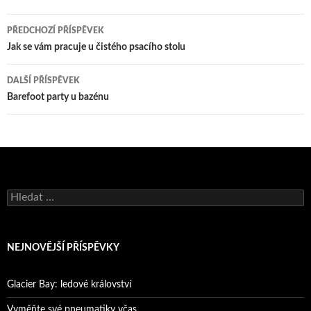
Navigace
PŘEDCHOZÍ PŘÍSPĚVEK
pro
Jak se vám pracuje u čistého psacího stolu
příspěvky
DALŠÍ PŘÍSPĚVEK
Barefoot party u bazénu
Vyhledávání
NEJNOVĚJŠÍ PŘÍSPĚVKY
Glacier Bay: ledové království
Vyměňte své pneumatiky včas