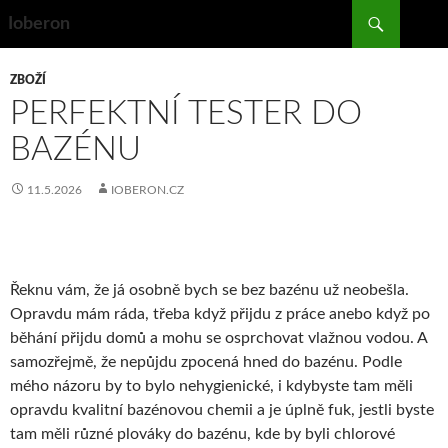
Search
Ioberon
SKIP
TO
ZBOŽÍ
CONTENT
PERFEKTNÍ TESTER DO
BAZÉNU
11.5.2026
IOBERON.CZ
Řeknu vám, že já osobně bych se bez bazénu už neobešla.
Opravdu mám ráda, třeba když přijdu z práce anebo když po
běhání přijdu domů a mohu se osprchovat vlažnou vodou. A
samozřejmě, že nepůjdu zpocená hned do bazénu. Podle
mého názoru by to bylo nehygienické, i kdybyste tam měli
opravdu kvalitní bazénovou chemii a je úplně fuk, jestli byste
tam měli různé plováky do bazénu, kde by byli chlorové