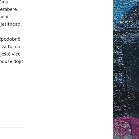
nému,
ezabere,
není
ješitností.
děpodobně
za to, co
ještě více
oduše dojít