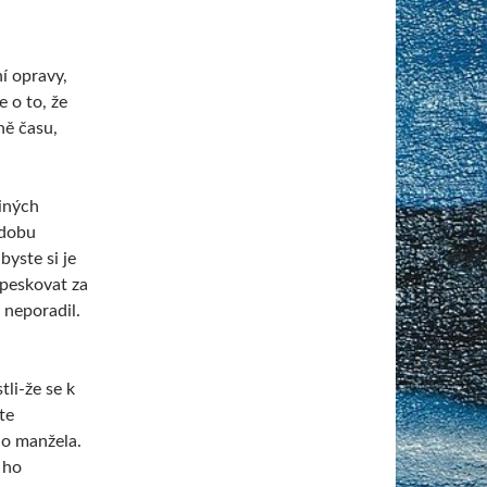
í opravy,
e o to, že
ně času,
jiných
 dobu
yste si je
 peskovat za
 neporadil.
li-že se k
te
ho manžela.
 ho