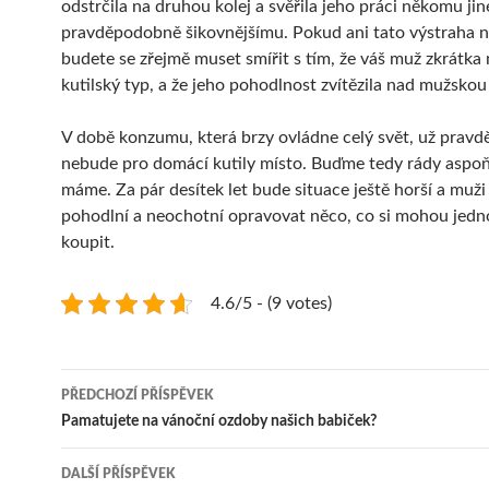
odstrčila na druhou kolej a svěřila jeho práci někomu ji
pravděpodobně šikovnějšímu. Pokud ani tato výstraha n
budete se zřejmě muset smířit s tím, že váš muž zkrátka 
kutilský typ, a že jeho pohodlnost zvítězila nad mužskou 
V době konzumu, která brzy ovládne celý svět, už prav
nebude pro domácí kutily místo. Buďme tedy rády aspoň 
máme. Za pár desítek let bude situace ještě horší a muži 
pohodlní a neochotní opravovat něco, co si mohou jedn
koupit.
4.6/5 - (9 votes)
Navigace
PŘEDCHOZÍ PŘÍSPĚVEK
pro
Pamatujete na vánoční ozdoby našich babiček?
příspěvky
DALŠÍ PŘÍSPĚVEK