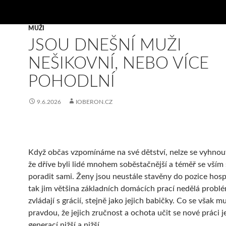
MUŽI
JSOU DNEŠNÍ MUŽI
NEŠIKOVNÍ, NEBO VÍCE
POHODLNÍ
9.6.2026
IOBERON.CZ
Když občas vzpomínáme na své dětství, nelze se vyhnou
že dříve byli lidé mnohem soběstačnější a téměř se vším 
poradit sami. Ženy jsou neustále stavěny do pozice hos
tak jim většina základních domácích prací nedělá problé
zvládají s grácií, stejně jako jejich babičky. Co se však m
pravdou, že jejich zručnost a ochota učit se nové práci j
generací nižší a nižší.