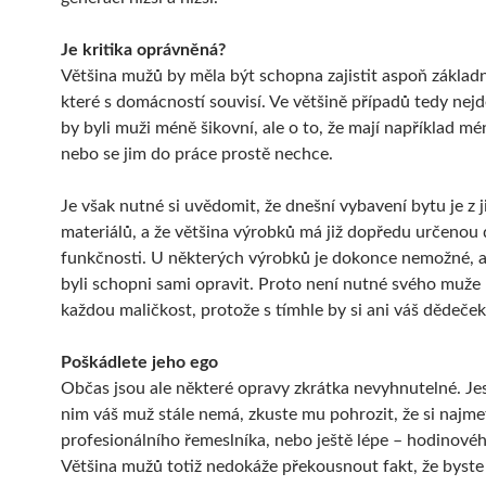
Je kritika oprávněná?
Většina mužů by měla být schopna zajistit aspoň základn
které s domácností souvisí. Ve většině případů tedy nejd
by byli muži méně šikovní, ale o to, že mají například mé
nebo se jim do práce prostě nechce.
Je však nutné si uvědomit, že dnešní vybavení bytu je z 
materiálů, a že většina výrobků má již dopředu určenou
funkčnosti. U některých výrobků je dokonce nemožné, ab
byli schopni sami opravit. Proto není nutné svého muže
každou maličkost, protože s tímhle by si ani váš dědeček
Poškádlete jeho ego
Občas jsou ale některé opravy zkrátka nevyhnutelné. Jest
nim váš muž stále nemá, zkuste mu pohrozit, že si najme
profesionálního řemeslníka, nebo ještě lépe – hodinové
Většina mužů totiž nedokáže překousnout fakt, že byste