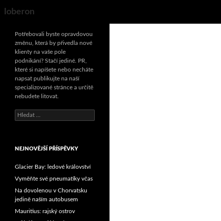
Search
Ioberon
Potřebovali byste opravdovou
změnu, která by přivedla nové
klienty na vaše pole
podnikání? Stačí jediné. PR,
které si napíšete nebo necháte
napsat publikujte na naší
specializované stránce a určitě
nebudete litovat.
Vyhledávání
NEJNOVĚJŠÍ PŘÍSPĚVKY
Glacier Bay: ledové království
Vyměňte své pneumatiky včas
Na dovolenou v Chorvatsku
jedině naším autobusem
Mauritius: rajský ostrov