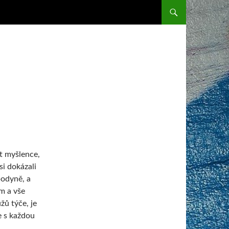
SKIP TO CONTENT
t myšlence,
si dokázali
podyně, a
m a vše
užů týče, je
e s každou