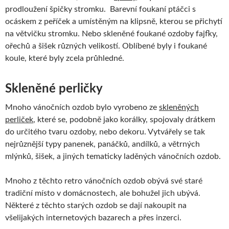
prodloužení špičky stromku. Barevní foukaní ptáčci s
ocáskem z peříček a umístěným na klipsně, kterou se přichytí
na větvičku stromku. Nebo skleněné foukané ozdoby fajfky,
ořechů a šišek různých velikostí. Oblíbené byly i foukané
koule, které byly zcela průhledné.
Skleněné perličky
Mnoho vánočních ozdob bylo vyrobeno ze
skleněných
perliček
, které se, podobně jako korálky, spojovaly drátkem
do určitého tvaru ozdoby, nebo dekoru. Vytvářely se tak
nejrůznější typy panenek, panáčků, andílků, a větrných
mlýnků, šišek, a jiných tematicky laděných vánočních ozdob.
Mnoho z těchto retro vánočních ozdob obývá své staré
tradiční místo v domácnostech, ale bohužel jich ubývá.
Některé z těchto starých ozdob se dají nakoupit na
všelijakých internetových bazarech a přes inzerci.