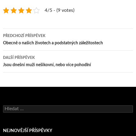
4/5 - (9 votes)
Navigace
PŘEDCHOZÍ PŘÍSPĚVEK
pro
Obecně o našich životech a podstatných záležitostech
příspěvky
DALŠÍ PŘÍSPĚVEK
Jsou dnešní muži nešikovní, nebo více pohodlní
Vyhledávání
NEJNOVĚJŠÍ PŘÍSPĚVKY