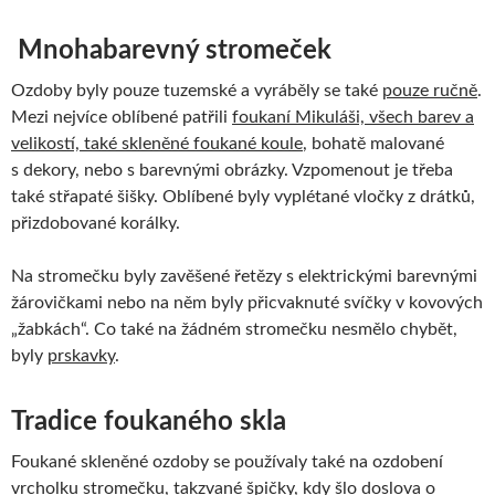
Mnohabarevný stromeček
Ozdoby byly pouze tuzemské a vyráběly se také
pouze ručně
.
Mezi nejvíce oblíbené patřili
foukaní Mikuláši, všech barev a
velikostí, také skleněné foukané koule
, bohatě malované
s dekory, nebo s barevnými obrázky. Vzpomenout je třeba
také střapaté šišky. Oblíbené byly vyplétané vločky z drátků,
přizdobované korálky.
Na stromečku byly zavěšené řetězy s elektrickými barevnými
žárovičkami nebo na něm byly přicvaknuté svíčky v kovových
„žabkách“. Co také na žádném stromečku nesmělo chybět,
byly
prskavky
.
Tradice foukaného skla
Foukané skleněné ozdoby se používaly také na ozdobení
vrcholku stromečku, takzvané
špičky
, kdy šlo doslova o