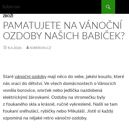
Search
Ioberon
SKIP
ZBOŽÍ
TO
PAMATUJETE NA VÁNOČNÍ
CONTENT
OZDOBY NAŠICH BABIČEK?
8.6.2026
IOBERON.CZ
Staré
vánoční ozdoby
mají něco do sebe, jakési kouzlo, které
nás vrací do dětství. Ve všech domácnostech o Vánocích
voněla borovice, smrček nebo jedlička nazdobená
elektrickými žárovkami. Ozdoby na stromečku byly
z foukaného skla a krásně, ručně vykreslené. Našli se tam
foukaní sněhuláci, rybičky nebo Mikuláši. Jistě si každý
vzpomíná na nějaké retro vánoční ozdoby.