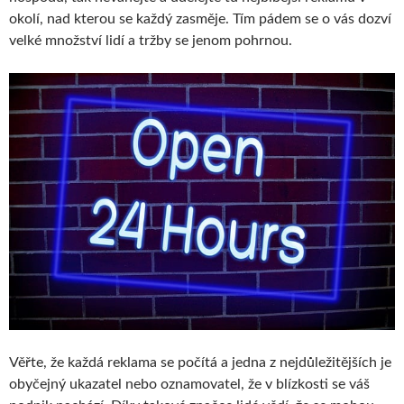
okolí, nad kterou se každý zasměje. Tím pádem se o vás dozví
velké množství lidí a tržby se jenom pohrnou.
Věřte, že každá reklama se počítá a jedna z nejdůležitějších je
obyčejný ukazatel nebo oznamovatel, že v blízkosti se váš