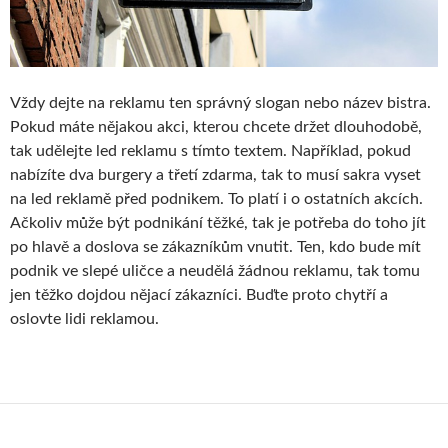
Vždy dejte na reklamu ten správný slogan nebo název bistra.
Pokud máte nějakou akci, kterou chcete držet dlouhodobě,
tak udělejte led reklamu s tímto textem. Například, pokud
nabízíte dva burgery a třetí zdarma, tak to musí sakra vyset
na led reklamě před podnikem. To platí i o ostatních akcích.
Ačkoliv může být podnikání těžké, tak je potřeba do toho jít
po hlavě a doslova se zákazníkům vnutit. Ten, kdo bude mít
podnik ve slepé uličce a neudělá žádnou reklamu, tak tomu
jen těžko dojdou nějací zákazníci. Buďte proto chytří a
oslovte lidi reklamou.