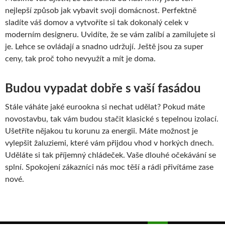
nejlepší způsob jak vybavit svoji domácnost. Perfektně
sladíte váš domov a vytvoříte si tak dokonalý celek v
moderním designeru. Uvidíte, že se vám zalíbí a zamilujete si
je. Lehce se ovládají a snadno udržují. Ještě jsou za super
ceny, tak proč toho nevyužít a mít je doma.
Budou vypadat dobře s vaší fasádou
Stále váháte jaké eurookna si nechat udělat? Pokud máte
novostavbu, tak vám budou stačit klasické s tepelnou izolací.
Ušetříte nějakou tu korunu za energii. Máte možnost je
vylepšit žaluziemi, které vám přijdou vhod v horkých dnech.
Uděláte si tak příjemný chládeček. Vaše dlouhé očekávání se
splní. Spokojení zákazníci nás moc těší a rádi přivítáme zase
nové.