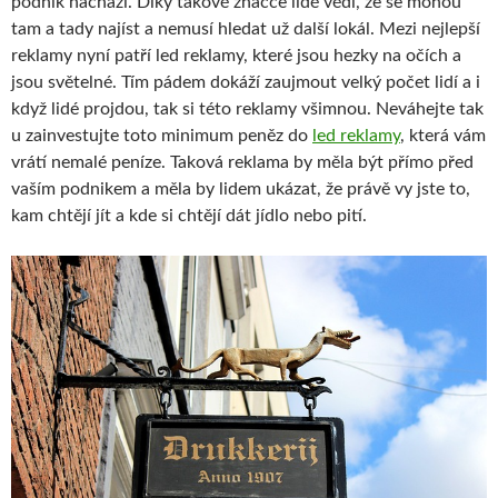
podnik nachází. Díky takové značce lidé vědí, že se mohou
tam a tady najíst a nemusí hledat už další lokál. Mezi nejlepší
reklamy nyní patří led reklamy, které jsou hezky na očích a
jsou světelné. Tím pádem dokáží zaujmout velký počet lidí a i
když lidé projdou, tak si této reklamy všimnou. Neváhejte tak
u zainvestujte toto minimum peněz do
led reklamy
, která vám
vrátí nemalé peníze. Taková reklama by měla být přímo před
vaším podnikem a měla by lidem ukázat, že právě vy jste to,
kam chtějí jít a kde si chtějí dát jídlo nebo pití.