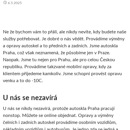
6.5.2025
Ne že bychom vám to přáli, ale nikdy nevíte, kdy budete naše
služby potřebovat. Je dobré o nás vědět. Provádíme výměny
a opravy autoskel a to předních a zadních. Jsme
autoskla
Praha
, což však neznamená, že působíme jen v Praze.
Naopak. Jsme tu nejen pro Prahu, ale pro celou Českou
republiku. Provádíme takzvané mobilní opravy, kdy za
klientem přijedeme kamkoliv. Jsme schopni provést opravu
venku a to do -10C.
U nás se nezavírá
U nás se nikdy nezavírá, protože autoskla Praha pracují
nonstop. Můžete se online objednat. Opravy a výměny
čelních i zadních autoskel provádíme osobním vozidlům,
nákladním vozidlům i autobusům. Je jedno zda se jedná a