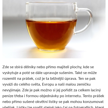
Zde se sbírá dělníky nebo přímo majiteli plochy, kde se
vyskytuje a poté se dále upravuje sušením. Také se může
rozemlít na prášek, což je ta běžnější úprava. Ten se pak
vyváží do celého světa, Evropu a naši malou zemičku
nevyjímaje. Zde je pak možno si jej pořídit za celkem laciný
peníze třeba i formou objednávky po internetu. Tento prášek
nebo přímo sušené okvětní lístky se pak mohou konzumovat
všelijak. Lístky lze spařit stejně jako čaj na fotografiích, které