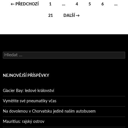
Navigace
← PŘEDCHOZÍ
1
…
4
5
6
…
pro
21
DALŠÍ →
příspěvky
Vyhledávání
NEJNOVĚJŠÍ PŘÍSPĚVKY
Glacier Bay: ledové království
Vyměňte své pneumatiky včas
Na dovolenou v Chorvatsku jedině naším autobusem
Mauritius: rajský ostrov