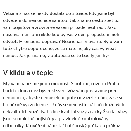
Většina z nás se někdy dostala do situace, kdy jsme byli
odvezeni do nemocnice sanitou. Jak známo cestu zpět už
vám pojišťovna zrovna ve vašem případě neuhradí. Jako
naschvál není ani nikdo kdo by vás v den propuštění mohl
odvézt. Hromadná doprava? Nepřichází v úvahu. Bylo vám
totiž chytře doporučeno, že se máte nějaký čas vyhýbat
nemoc. Jak je známo, v autobuse se to bacily jen hýří.
V klidu a v teple
My vám nabízíme jinou možnost. S
autopůjčovnou Praha
budete doma než bys řekl švec. Vůz vám přistavíme před
nemocnici, abyste nemuseli ho poté odvážet k nám, zase si
ho pěkně vyzvedneme. U nás se nemusíte bát předražených
nekvalitních vozů. Nabízíme kvalitní vozy značky Škoda. Vozy
jsou kompletně pojištěny a pravidelně kontrolovány
odborníky. K ověření nám stačí občanský průkaz a průkaz