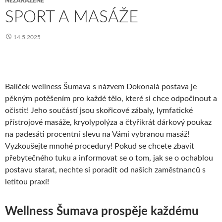
NEZAŘAZENÉ
SPORT A MASÁŽE
14.5.2025
Balíček
wellness Šumava
s názvem Dokonalá postava je
pěkným potěšením pro každé tělo, které si chce odpočinout a
očistit! Jeho součástí jsou skořicové zábaly, lymfatické
přístrojové masáže, kryolypolýza a čtyřikrát dárkový poukaz
na padesáti procentní slevu na Vámi vybranou masáž!
Vyzkoušejte mnohé procedury! Pokud se chcete zbavit
přebytečného tuku a informovat se o tom, jak se o ochablou
postavu starat, nechte si poradit od našich zaměstnanců s
letitou praxí!
Wellness Šumava prospěje každému