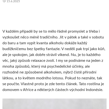
15.6.2025
V každém případě by se to mělo řádně promyslet a třeba i
vyzkoušet něco méně tradičního. Jít v pátek a také v sobotu
do baru a tam vypít kvanta alkoholu dokáže každý
budižkničemu bez špetky fantazie. V neděli pak trpí jako kůň,
ale je spokojen, jak dobře strávil víkend. Nu, je to každého
věc, jaký způsob relaxace zvolí. I my se podíváme na jeden z
mnoha způsobů, který má psychedelické účinky, ale
rozhodně ne způsobené alkoholem, nýbrž čistě přírodní
látkou, a to květem modrého lotosu. Pokud to neznáte, tak
se poučte. Vlastně proto je zde tento článek. Tato rostlina je
domovem v Africe a některých částech východní Indonésie.