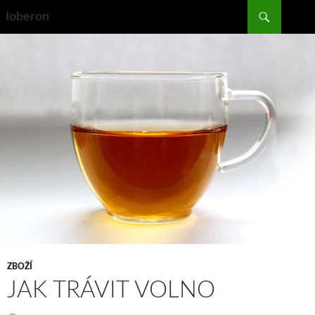
Search
Ioberon
SKIP
TO
CONTENT
ZBOŽÍ
JAK TRÁVIT VOLNO