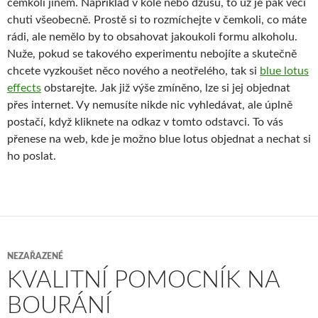
čemkoli jiném. Například v kole nebo džusu, to už je pak věcí
chuti všeobecně. Prostě si to rozmíchejte v čemkoli, co máte
rádi, ale nemělo by to obsahovat jakoukoli formu alkoholu.
Nuže, pokud se takového experimentu nebojíte a skutečně
chcete vyzkoušet něco nového a neotřelého, tak si
blue lotus
effects
obstarejte. Jak již výše zmíněno, lze si jej objednat
přes internet. Vy nemusíte nikde nic vyhledávat, ale úplně
postačí, když kliknete na odkaz v tomto odstavci. To vás
přenese na web, kde je možno blue lotus objednat a nechat si
ho poslat.
NEZAŘAZENÉ
KVALITNÍ POMOCNÍK NA
BOURÁNÍ