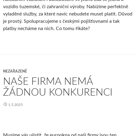
vozidlo tuzemské, či zahraniční výroby. Nabízíme perfektně
vyladěné služby, za které navíc nebudete muset platit. Důvod
je prostý. Spolupracujeme s českými pojišťovnami a tak
platby necháme na nich. Co tomu říkáte?
NEZAŘAZENÉ
NAŠE FIRMA NEMÁ
ŽÁDNOU KONKURENCI
1.5.2025
Musíme vás ujistit, že
eurookna
od naší firmy jsou ten