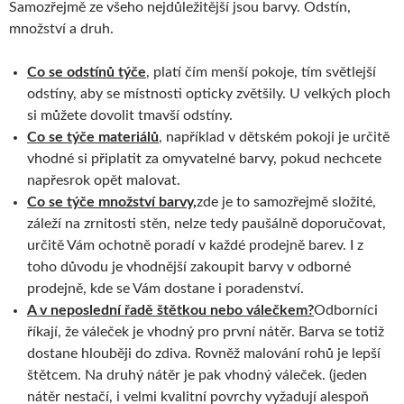
Samozřejmě ze všeho nejdůležitější jsou barvy. Odstín,
množství a druh.
Co se odstínů týče
, platí čím menší pokoje, tím světlejší
odstíny, aby se místnosti opticky zvětšily. U velkých ploch
si můžete dovolit tmavší odstíny.
Co se týče materiálů
, například v dětském pokoji je určitě
vhodné si připlatit za omyvatelné barvy, pokud nechcete
napřesrok opět malovat.
Co se týče množství barvy,
zde je to samozřejmě složité,
záleží na zrnitosti stěn, nelze tedy paušálně doporučovat,
určitě Vám ochotně poradí v každé prodejně barev. I z
toho důvodu je vhodnější zakoupit barvy v odborné
prodejně, kde se Vám dostane i poradenství.
A v neposlední řadě štětkou nebo válečkem?
Odborníci
říkají, že váleček je vhodný pro první nátěr. Barva se totiž
dostane hlouběji do zdiva. Rovněž malování rohů je lepší
štětcem. Na druhý nátěr je pak vhodný váleček. (jeden
nátěr nestačí, i velmi kvalitní povrchy vyžadují alespoň