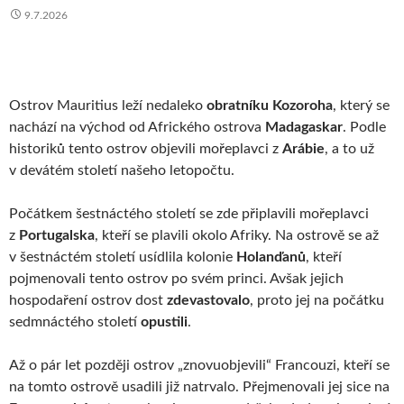
9.7.2026
Ostrov Mauritius leží nedaleko
obratníku Kozoroha
, který se
nachází na východ od Afrického ostrova
Madagaskar
. Podle
historiků tento ostrov objevili mořeplavci z
Arábie
, a to už
v devátém století našeho letopočtu.
Počátkem šestnáctého století se zde připlavili mořeplavci
z
Portugalska
, kteří se plavili okolo Afriky. Na ostrově se až
v šestnáctém století usídlila kolonie
Holanďanů
, kteří
pojmenovali tento ostrov po svém princi. Avšak jejich
hospodaření ostrov dost
zdevastovalo
, proto jej na počátku
sedmnáctého století
opustili
.
Až o pár let později ostrov „znovuobjevili“ Francouzi, kteří se
na tomto ostrově usadili již natrvalo. Přejmenovali jej sice na