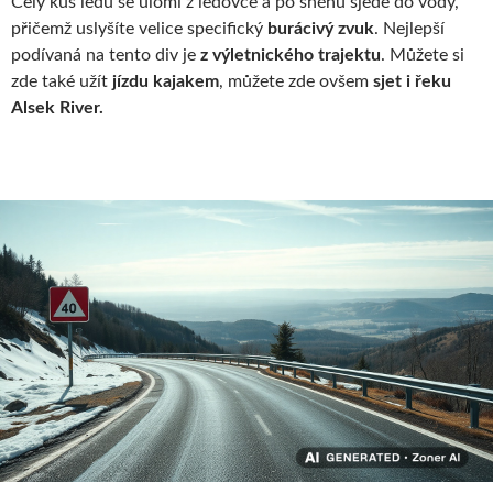
Celý kus ledu se ulomí z ledovce a po sněhu sjede do vody,
přičemž uslyšíte velice specifický
burácivý zvuk
. Nejlepší
podívaná na tento div je
z výletnického trajektu
. Můžete si
zde také užít
jízdu kajakem
, můžete zde ovšem
sjet i řeku
Alsek River.