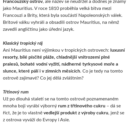
Francouzský ostrov
, ale název se neudržel a dodnes je známý
jako Mauritius. V roce 1810 proběhla velká bitva mezi
Francouzi a Brity, která byla součástí Napoleonských válek.
Britové válku vyhráli a obsadili ostrov Mauritius, na němž
zavedli angličtinu jako úřední jazyk.
Klasický tropický ráj
Ani Mauritius není výjimkou v tropických ostrovech:
luxusní
resorty, bílé písčité pláže, chladnější vnitrozemí plné
pralesů, bohaté vodní vyžití, nádherné tyrkysové moře a
slunce, které pálí i v zimních měsících
. Co je tedy na tomto
ostrově zajímavé? Co jej dělá zvláštním?
Třtinový rum
Už po dlouhá staletí se na tomto ostrově poznamenaném
mnoha boji vyrábí výborný
rum z třtinového cukru
– dá se
říct, že je to vlastně
vedlejší produkt z výroby cukru
, jenž se
z ostrova vyváží do Evropy i Asie.