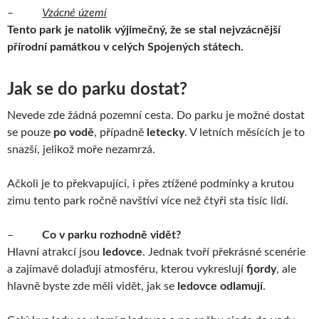
–
Vzácné území
Tento park je natolik výjimečný, že se stal nejvzácnější
přírodní památkou v celých Spojených státech.
Jak se do parku dostat?
Nevede zde žádná pozemní cesta. Do parku je možné dostat
se pouze
po
vodě
, případně
letecky
. V letních měsících je to
snazší, jelikož moře nezamrzá.
Ačkoli je to překvapující, i přes ztížené podmínky a krutou
zimu tento park ročně navštíví více než čtyři sta tisíc lidí.
–
Co v parku rozhodně vidět?
Hlavní atrakcí jsou
ledovce
. Jednak tvoří překrásné scenérie
a zajímavě dolaďují atmosféru, kterou vykreslují
fjordy
, ale
hlavně byste zde měli vidět, jak se
ledovce odlamují
.