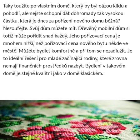
Taky toužíte po vlastním domě, který by byl oázou klidu a
pohodlí, ale nejste schopni dát dohromady tak vysokou
částku, která je dnes za pořízení nového domu běžná?
Nezoufejte. Svůj dům můžete mít. Dřevěný mobilní dům si
totiž může pořídit snad každý. Jeho pořizovací cena je
mnohem nižší, než pořizovací cena nového bytu někde ve
městě. Můžete bydlet komfortně a při tom se nezadlužit. Je
to ideální řešení pro mladé začínající rodiny, které zrovna
nemají finančních prostředků nazbyt. Bydlení v takovém
domě je stejně kvalitní jako v domě klasickém.