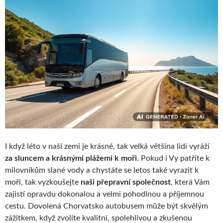
I když léto v naší zemi je krásné, tak velká většina lidí vyráží
za sluncem a krásnými plážemi k moři
. Pokud i Vy patříte k
milovníkům slané vody a chystáte se letos také vyrazit k
moři, tak vyzkoušejte
naši přepravní společnost
, která Vám
zajistí opravdu dokonalou a velmi pohodlnou a příjemnou
cestu.
Dovolená Chorvatsko autobusem může
být skvělým
zážitkem, když zvolíte kvalitní, spolehlivou a zkušenou