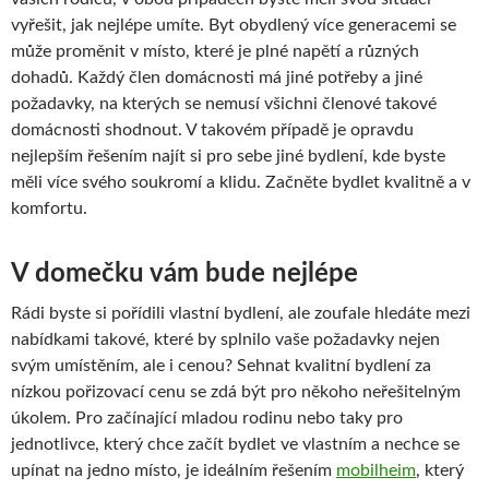
vyřešit, jak nejlépe umíte. Byt obydlený více generacemi se
může proměnit v místo, které je plné napětí a různých
dohadů. Každý člen domácnosti má jiné potřeby a jiné
požadavky, na kterých se nemusí všichni členové takové
domácnosti shodnout. V takovém případě je opravdu
nejlepším řešením najít si pro sebe jiné bydlení, kde byste
měli více svého soukromí a klidu. Začněte bydlet kvalitně a v
komfortu.
V domečku vám bude nejlépe
Rádi byste si pořídili vlastní bydlení, ale zoufale hledáte mezi
nabídkami takové, které by splnilo vaše požadavky nejen
svým umístěním, ale i cenou? Sehnat kvalitní bydlení za
nízkou pořizovací cenu se zdá být pro někoho neřešitelným
úkolem. Pro začínající mladou rodinu nebo taky pro
jednotlivce, který chce začít bydlet ve vlastním a nechce se
upínat na jedno místo, je ideálním řešením
mobilheim
, který