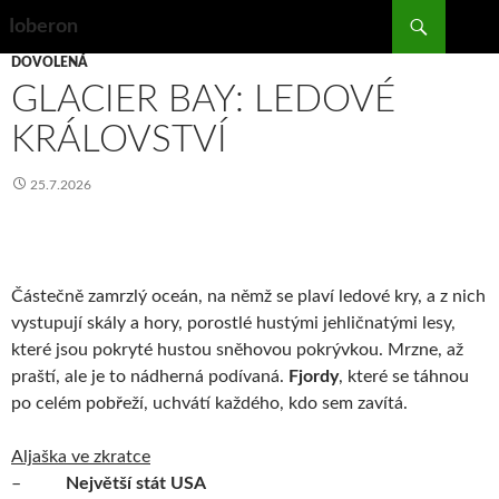
Search
Ioberon
SKIP
DOVOLENÁ
TO
GLACIER BAY: LEDOVÉ
CONTENT
KRÁLOVSTVÍ
25.7.2026
Částečně zamrzlý oceán, na němž se plaví ledové kry, a z nich
vystupují skály a hory, porostlé hustými jehličnatými lesy,
které jsou pokryté hustou sněhovou pokrývkou. Mrzne, až
praští, ale je to nádherná podívaná.
Fjordy
, které se táhnou
po celém pobřeží, uchvátí každého, kdo sem zavítá.
Aljaška ve zkratce
–
Největší stát USA