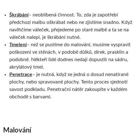
Škrábání
– neoblíbená činnost. To, zda je zapotřebí
předchozí malbu oškrábat nebo ne zjistíme snadno. Když
navlhčíme váleček, přejedeme po staré malbě a ta se na
váleček nalepí, je škrábání nutné.
Tmelení
– než se pustíme do malování, musíme vyspravit
poškození ve stěnách, v podobě důlků, dírek, prasklin a
podobně. Někteří lidé dodnes nedají dopustit na sádru,
akrylátový tmel.
Penetrace
– je nutná, když se jedná o dosud nenatírané
plochy, nebo spravované plochy. Tento proces sjednotí
savost podkladu. Penetrační nátěr zakoupíte v každém
obchodě s barvami.
Malování