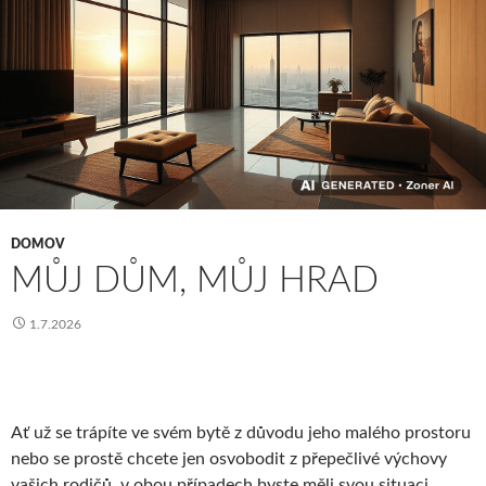
DOMOV
MŮJ DŮM, MŮJ HRAD
1.7.2026
Ať už se trápíte ve svém bytě z důvodu jeho malého prostoru
nebo se prostě chcete jen osvobodit z přepečlivé výchovy
vašich rodičů, v obou případech byste měli svou situaci