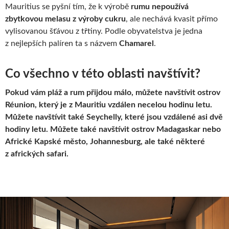
Mauritius se pyšní tím, že k výrobě
rumu nepoužívá
zbytkovou melasu z výroby cukru
, ale nechává kvasit přímo
vylisovanou šťávou z třtiny. Podle obyvatelstva je jedna
z nejlepších palíren ta s názvem
Chamarel
.
Co všechno v této oblasti navštívit?
Pokud vám pláž a rum přijdou málo, můžete navštívit ostrov
Réunion, který je z Mauritiu vzdálen necelou hodinu letu.
Můžete navštívit také Seychelly, které jsou vzdálené asi dvě
hodiny letu. Můžete také navštívit ostrov Madagaskar nebo
Africké Kapské město, Johannesburg, ale také některé
z afrických safari.