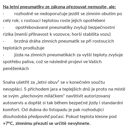
Na letní pneumatiky ze zákona přezouvat nemusíte, ale:
· rozhodně se nedoporučuje jezdit se zimním obutím po
celý rok; s rostoucí teplotou roste jejich opotřebení
· opotřebovávané pneumatiky zvyšují bezpečnostní
rizika (menší přilnavost k vozovce, horší stabilita vozu)
· brzdná dráha zimních pneumatik se při rostoucích
teplotách prodlužuje
· jízda na zimních pneumatikách za vyšší teploty zvyšuje
spotřebu paliva, což se následně projeví ve Vašich
peněženkách
Snaha ušetřit za „letní obuv“ se v konečném součtu
nevyplácí. S příchodem jara a teplejších dnů je proto na místě
se svým „plechovým miláčkem“ navštívit autorizovaný
autoservis a dopřát si tak během bezpečné jízdy i standardní
komfort. Od dubna do listopadu je pak rozhodující
dlouhodobá předpověď počasí. Pokud teplota klesne pod
+7°C, zimnímu přezutí se určitě nevyhnete.