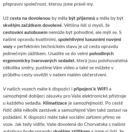
přepravní společnost, kterou jsme právě my.
Už
cesta na dovolenou
by měla
být příjemná
a měla by být
skvělým začátkem dovolené
. Většina lidí si myslí, že
cestování autobusem
nemůže být pohodlné, ale mýlí se. S
našimi opravdu kvalitními,
spolehlivými luxusními novými
vozy
v perfektním technickém stavu je už cesta opravdu
jedinečným zážitkem. Usadíte se do velmi
pohodlných
ergonomicky tvarovaných sedadel
, která jsou polohovatelná
několika směry, pustíme Vám video a také se můžete v
průběhu cesty osvěžit v našem malém občerstvení.
V našich vozech máte k dispozici i
připojení k WIFI
a
samozřejmě dobíjecí zásuvky pro Vaše elektronické přístroje
u každého sedadla.
Klimatizace
je samozřejmostí. Po cestě
řidič dělá několik zastávek a samozřejmě Vám také zastaví na
požádání. K dispozici máte také sociální zařízení přímo ve
voze. Jak tedy vidíte, Vaše dovolená do Chorvatska s našimi
autobusy bude opravdu
skvělým
zážitkem
a jsme si jisti, že