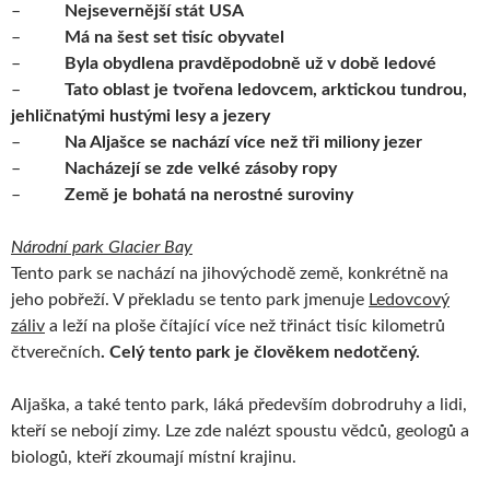
–
Nejsevernější stát USA
–
Má na šest set tisíc obyvatel
–
Byla obydlena pravděpodobně už v době ledové
–
Tato oblast je tvořena ledovcem, arktickou tundrou,
jehličnatými hustými lesy a jezery
–
Na Aljašce se nachází více než tři miliony jezer
–
Nacházejí se zde velké zásoby ropy
–
Země je bohatá na nerostné suroviny
Národní park Glacier Bay
Tento park se nachází na jihovýchodě země, konkrétně na
jeho pobřeží. V překladu se tento park jmenuje
Ledovcový
záliv
a leží na ploše čítající více než třináct tisíc kilometrů
čtverečních
. Celý tento park je člověkem nedotčený.
Aljaška, a také tento park, láká především dobrodruhy a lidi,
kteří se nebojí zimy. Lze zde nalézt spoustu vědců, geologů a
biologů, kteří zkoumají místní krajinu.