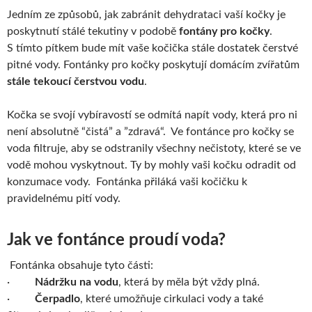
Jedním ze způsobů, jak zabránit dehydrataci vaší kočky je
poskytnutí stálé tekutiny v podobě
fontány pro kočky
.
S tímto pítkem bude mít vaše kočička stále dostatek čerstvé
pitné vody. Fontánky pro kočky poskytují domácím zvířatům
stále tekoucí čerstvou vodu
.
Kočka se svojí vybíravostí se odmítá napít vody, která pro ni
není absolutně “čistá” a ”zdravá“. Ve fontánce pro kočky se
voda filtruje, aby se odstranily všechny nečistoty, které se ve
vodě mohou vyskytnout. Ty by mohly vaši kočku odradit od
konzumace vody. Fontánka přiláká vaši kočičku k
pravidelnému pití vody.
Jak ve fontánce proudí voda?
Fontánka obsahuje tyto části:
·
Nádržku na vodu
, která by měla být vždy plná.
·
Čerpadlo
, které umožňuje cirkulaci vody a také