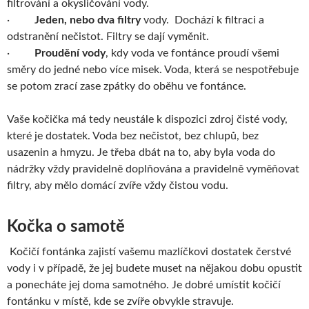
filtrování a okysličování vody.
·
Jeden, nebo dva filtry
vody. Dochází k filtraci a
odstranění nečistot. Filtry se dají vyměnit.
·
Proudění vody
, kdy voda ve fontánce proudí všemi
směry do jedné nebo více misek. Voda, která se nespotřebuje
se potom zrací zase zpátky do oběhu ve fontánce.
Vaše kočička má tedy neustále k dispozici zdroj čisté vody,
které je dostatek. Voda bez nečistot, bez chlupů, bez
usazenin a hmyzu. Je třeba dbát na to, aby byla voda do
nádržky vždy pravidelně doplňována a pravidelně vyměňovat
filtry, aby mělo domácí zvíře vždy čistou vodu.
Kočka o samotě
Kočičí fontánka zajistí vašemu mazlíčkovi dostatek čerstvé
vody i v případě, že jej budete muset na nějakou dobu opustit
a ponecháte jej doma samotného. Je dobré umístit kočičí
fontánku v místě, kde se zvíře obvykle stravuje.