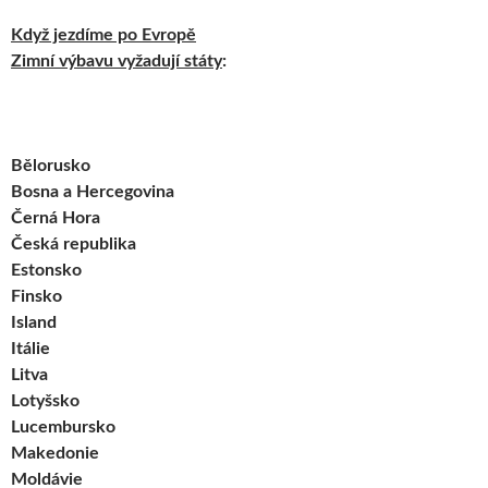
Když jezdíme po Evropě
Zimní výbavu vyžadují státy
:
Bělorusko
Bosna a Hercegovina
Černá Hora
Česká republika
Estonsko
Finsko
Island
Itálie
Litva
Lotyšsko
Lucembursko
Makedonie
Moldávie