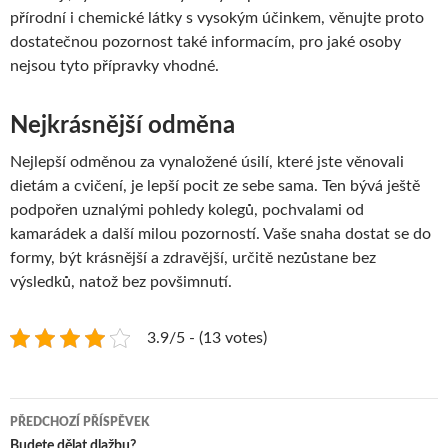
přírodní i chemické látky s vysokým účinkem, věnujte proto
dostatečnou pozornost také informacím, pro jaké osoby
nejsou tyto přípravky vhodné.
Nejkrásnější odměna
Nejlepší odměnou za vynaložené úsilí, které jste věnovali
dietám a cvičení, je lepší pocit ze sebe sama. Ten bývá ještě
podpořen uznalými pohledy kolegů, pochvalami od
kamarádek a další milou pozorností. Vaše snaha dostat se do
formy, být krásnější a zdravější, určitě nezůstane bez
výsledků, natož bez povšimnutí.
3.9/5 - (13 votes)
Navigace
PŘEDCHOZÍ PŘÍSPĚVEK
Budete dělat dlažbu?