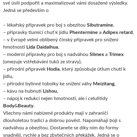
své úsilí podpořit a maximalizovat vámi dosažené výsledky.
Jedná se především o
– lékařský přípravek pro boj s obezitou
Sibutramine
,
– přípravky tlumící chuť k jídlu
Phentermine
a
Adipex
retard
,
– v Evropě velmi oblíbený čínský přípravek pro snížení
hmotnosti
Lida
Daidaihua
,
– moderní přípravky pro boj s nadváhou
Slimex
a
Trimex
(omezuje vstřebávání tuků ze stravy),
– přírodní přípravek
Hodia
, který způsobuje útlum chuti k
jídlu,
– přírodní bylinné tobolky ke snížení váhy
Meizitang
,
– kávu na hubnutí
Lishou
,
– nápoj k redukci nejen hmotnosti, ale i celulitidy
Body
&
Beauty
.
Všechny námi nabízené produkty mají v zahraničí
dlouholetou tradici a dobrou pověst. Napomáhají boji s
nadváhou a obezitou. Dostanete se díky nim do formy
snadněji, rychle a bez zbytečných překážek. Jedná se o