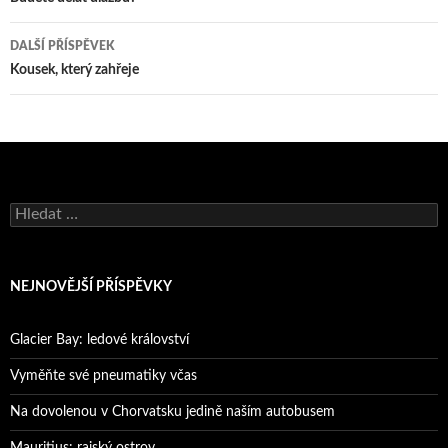
pro
příspěvky
DALŠÍ PŘÍSPĚVEK
Kousek, který zahřeje
Vyhledávání
NEJNOVĚJŠÍ PŘÍSPĚVKY
Glacier Bay: ledové království
Vyměňte své pneumatiky včas
Na dovolenou v Chorvatsku jedině naším autobusem