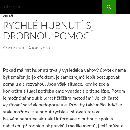
Search
Ioberon
SKIP
ZBOŽÍ
TO
RYCHLÉ HUBNUTÍ S
CONTENT
DROBNOU POMOCÍ
20.7.2023
IOBERON.CZ
Pokud má mít hubnutí trvalý výsledek a váhový úbytek nemá
být zmařen jo-jo efektem, je samozřejmě lepší postupovat
pomalu a s rozvahou. Jsou však situace, kdy ke zcela
konkrétní situaci potřebujeme vypadat a cítit se lépe. Potom
je možné sáhnout k „drastičtějším metodám“. Jejich časté
využívání se však nedoporučuje. Proč by také mělo, když je
stále možnost zhubnout rychle a zároveň zdravě.
Na
vám nabízíme aktuální informace o hubnutí spolu s
nabídkou přírodních přípravků i medikamentů, jimiž můžete