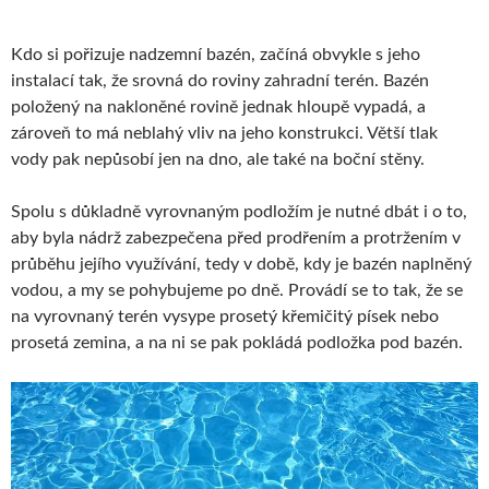
Kdo si pořizuje nadzemní bazén, začíná obvykle s jeho
instalací tak, že srovná do roviny zahradní terén. Bazén
položený na nakloněné rovině jednak hloupě vypadá, a
zároveň to má neblahý vliv na jeho konstrukci. Větší tlak
vody pak nepůsobí jen na dno, ale také na boční stěny.
Spolu s důkladně vyrovnaným podložím je nutné dbát i o to,
aby byla nádrž zabezpečena před prodřením a protržením v
průběhu jejího využívání, tedy v době, kdy je bazén naplněný
vodou, a my se pohybujeme po dně. Provádí se to tak, že se
na vyrovnaný terén vysype prosetý křemičitý písek nebo
prosetá zemina, a na ni se pak pokládá podložka pod bazén.