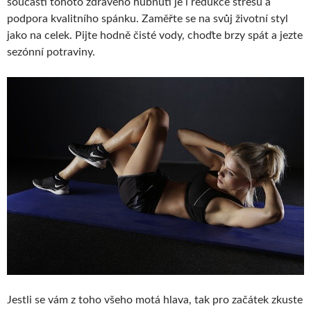
součástí tohoto zdravého hubnutí je i redukce stresu a
podpora kvalitního spánku. Zaměřte se na svůj životní styl
jako na celek. Pijte hodně čisté vody, choďte brzy spát a jezte
sezónní potraviny.
Jestli se vám z toho všeho motá hlava, tak pro začátek zkuste