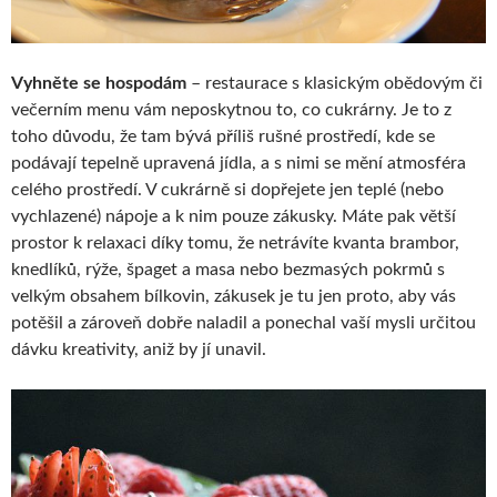
Vyhněte se hospodám
– restaurace s klasickým obědovým či
večerním menu vám neposkytnou to, co cukrárny. Je to z
toho důvodu, že tam bývá příliš rušné prostředí, kde se
podávají tepelně upravená jídla, a s nimi se mění atmosféra
celého prostředí. V cukrárně si dopřejete jen teplé (nebo
vychlazené) nápoje a k nim pouze zákusky. Máte pak větší
prostor k relaxaci díky tomu, že netrávíte kvanta brambor,
knedlíků, rýže, špaget a masa nebo bezmasých pokrmů s
velkým obsahem bílkovin, zákusek je tu jen proto, aby vás
potěšil a zároveň dobře naladil a ponechal vaší mysli určitou
dávku kreativity, aniž by jí unavil.