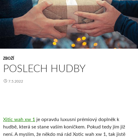
ZBOŽÍ
POSLECH HUDBY
7.5.2022
Xitic wah xw 1
je opravdu luxusní prémiový doplněk k
hudbě, která se stane vaším koníčkem. Pokud tedy jím již
není. A myslím, že někdo má rád Xotic wah xw 1, tak jistě