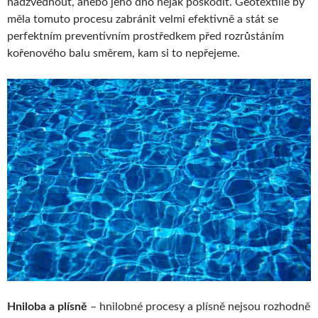
nadzvednout, anebo jeho dno nějak poškodit. Geotextilie by
měla tomuto procesu zabránit velmi efektivně a stát se
perfektním preventivním prostředkem před rozrůstáním
kořenového balu směrem, kam si to nepřejeme.
Hniloba a plísně
– hnilobné procesy a plísně nejsou rozhodně