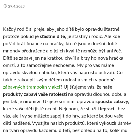
29.4.2023
Každý rodič si přeje, aby jeho dítě bylo opravdu šťastné,
protože pokud je
šťastné dítě
, je šťastný i rodič. Ale kde
pořád brát finance na hračky, které jsou v dnešní době
mnohdy předražené a o jejich kvalitě nemůže být ani řeč.
Dítě se zabaví jen na krátkou chvíli a brzy ho nová hračka
omrzí, a to samozřejmě nechceme. My pro vás máme
opravdu skvělou nabídku, která vás naprosto uchvátí. Co
takhle zakoupit svým dětem radost a smích v podobě
zábavných trampolín v akci
? Ujišťujeme vás, že
naše
produkty zabaví vaše ratolesti
na opravdu dlouhou dobu a
jen tak je
neomrzí
. Užijete si s nimi opravdu
spoustu zábavy
,
které vaše děti jistě ocení. Nejenom, že si užijí
legraci
i bez
vás, ale i vy se můžete zapojit do hry, ze které budou vaše
děti nadšené. Využijte našich produktů, které vykouzlí úsměv
na tváři opravdu každému dítěti, bez ohledu na to, kolik mu