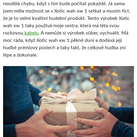
neudělá chybu, když s tím bude počítat pokaždé. Já sama
jsem měla možnost se s Xotic wah xw 1 setkat a musím říct,
že je to velmi kvalitní hudební produkt. Tento výrobek Xotic
wah xw 1 taky používá moje sestra, která má léta svou
rockovou
kabelu
. A nemůže si výrobek vůbec vychválit. Má
moc ráda, když Xotic wah xw 1 pěkně duní a dodává její
hudbě prémiový poslech a taky fakt, že celkově hudba zní
lépe a dokonale.