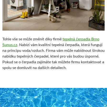
Tohle vše se může změnit díky firmě
tepelná čerpadla Brno
Sunus.cz
. Nabízí vám kvalitní tepelná čerpadla, která fungují
na principu voda/vzduch. Firma vám může nabídnout širokou
nabídku tepelných čerpadel, které pro vás budou úsporné.
Pokud se o čerpadla zajímáte tak můžete firmu kontaktovat a
spolu se domluvit na dalších detailech.