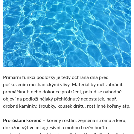
Primární funkcí podložky je tedy ochrana dna před
poškozením mechanickými vlivy. Materiál by měl zabránit
promáčknutí nebo dokonce protržení, pokud se náhodně
objeví na podloží nějaký přehlédnutý nedostatek, např.
drobné kamínky, šroubky, kousek drátu, rostlinné kořeny atp.
Prorůstání kořenů
– kořeny rostlin, zejména stromů a keřů,
dokážou výt velmi agresivní a mohou bazén buďto