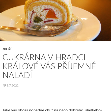
ZBOŽÍ
CUKRÁRNA V HRADCI
KRÁLOVÉ VÁS PŘÍJEMNĚ
NALADÍ
8.7.2022
Také vás občas popadne chuť na něco dobrého, sladkého?