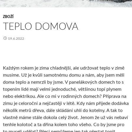
ZBOŽÍ
TEPLO DOMOVA
19.6.2022
Každým rokem je zima chladnější, ale udržovat teplo v zimě
musíme. Už je kvůli samotnému domu a nám, aby jsem měli
doma teplo a nemrzli by jsme. V panelákových domech to s
topením lidé mají velmi jednoduché, většinou topí plynem
nebo elektrikou. Ale co mi v rodinných domech? Příprava na
zimu je celoroční a nejčastěji v létě. Kdy nám přijede dodávka
několik metrů dřeva, dále skládání uhlí do kotelny. A tak to
vlastně máme stále dokola celý život. Jenom že už vás nebaví
tenhle kolotoč a ta dřina kolem toho všeho. Co by jsme pro
to museli udělat? Přeci nemůžeme jen tak přestat topit.