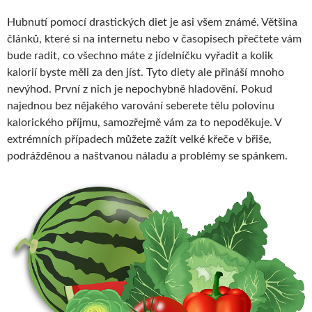
Hubnutí pomocí drastických diet je asi všem známé. Většina
článků, které si na internetu nebo v časopisech přečtete vám
bude radit, co všechno máte z jídelníčku vyřadit a kolik
kalorií byste měli za den jíst. Tyto diety ale přináší mnoho
nevýhod.
První z nich je nepochybně hladovění. Pokud
najednou bez nějakého varování seberete tělu polovinu
kalorického příjmu, samozřejmě vám za to nepoděkuje. V
extrémních případech můžete zažít velké křeče v břiše,
podrážděnou a naštvanou náladu a problémy se spánkem.