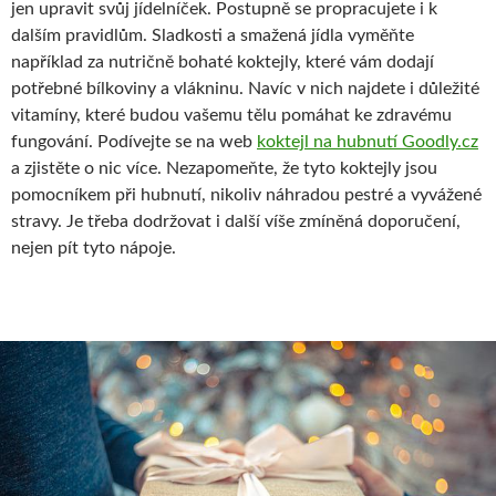
jen upravit svůj jídelníček. Postupně se propracujete i k
dalším pravidlům. Sladkosti a smažená jídla vyměňte
například za nutričně bohaté koktejly, které vám dodají
potřebné bílkoviny a vlákninu. Navíc v nich najdete i důležité
vitamíny, které budou vašemu tělu pomáhat ke zdravému
fungování. Podívejte se na web
koktejl na hubnutí Goodly.cz
a zjistěte o nic více. Nezapomeňte, že tyto koktejly jsou
pomocníkem při hubnutí, nikoliv náhradou pestré a vyvážené
stravy. Je třeba dodržovat i další víše zmíněná doporučení,
nejen pít tyto nápoje.