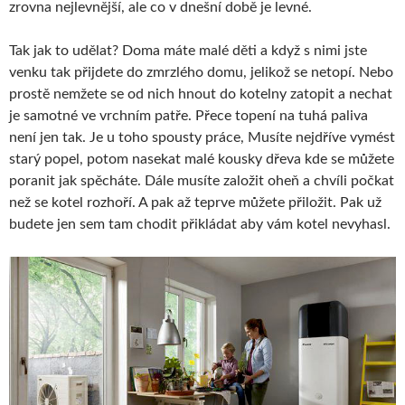
zrovna nejlevnější, ale co v dnešní době je levné.
Tak jak to udělat? Doma máte malé děti a když s nimi jste
venku tak přijdete do zmrzlého domu, jelikož se netopí. Nebo
prostě nemžete se od nich hnout do kotelny zatopit a nechat
je samotné ve vrchním patře. Přece topení na tuhá paliva
není jen tak. Je u toho spousty práce, Musíte nejdříve vymést
starý popel, potom nasekat malé kousky dřeva kde se můžete
poranit jak spěcháte. Dále musíte založit oheň a chvíli počkat
než se kotel rozhoří. A pak až teprve můžete přiložit. Pak už
budete jen sem tam chodit přikládat aby vám kotel nevyhasl.