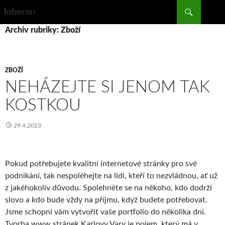
Search
Ioberon
SKIP
Archiv rubriky: Zboží
TO
CONTENT
ZBOŽÍ
NEHÁZEJTE SI JENOM TAK
KOSTKOU
29.4.2023
Pokud potřebujete kvalitní internetové stránky pro své
podnikání, tak nespoléhejte na lidi, kteří to nezvládnou, ať už
z jakéhokoliv důvodu. Spolehněte se na někoho, kdo dodrží
slovo a kdo bude vždy na příjmu, když budete potřebovat.
Jsme schopni vám vytvořit vaše portfolio do několika dní.
Tvorba www stránek Karlovy Vary
je pojem, který má v