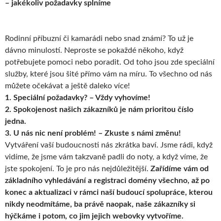
– jakékoliv požadavky splníme
Rodinní příbuzní či kamarádi nebo snad známí? To už je
dávno minulostí. Neproste se pokaždé někoho, když
potřebujete pomoci nebo poradit. Od toho jsou zde speciální
služby, které jsou šité přímo vám na míru. To všechno od nás
můžete očekávat a ještě daleko více!
1.
Speciální požadavky? – Vždy vyhovíme!
2.
Spokojenost našich zákazníků je nám prioritou číslo
jedna.
3.
U nás nic není problém! – Zkuste s námi změnu!
Vytváření vaší budoucnosti nás zkrátka baví. Jsme rádi, když
vidíme, že jsme vám takzvaně padli do noty, a když víme, že
jste spokojení. To je pro nás nejdůležitější.
Zařídíme vám od
základního vyhledávání a registraci domény všechno, až po
konec a aktualizaci v rámci naší budoucí spolupráce, kterou
nikdy neodmítáme, ba právě naopak, naše zákazníky si
hýčkáme i potom, co jim jejich webovky vytvoříme.