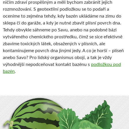
ničím zdraví prospěšným a měli bychom zabránit jejich
rozmnožování. S geotextilní podložkou se to podaří a
oceníme to zejména tehdy, kdy bazén ukládáme na zimu do
sklepa či do garáže, a kdy je nutné zbavit plísní povrch dna.
Tehdy obvykle sáhneme po Savu, anebo na podobné bázi
vytvářeného chemického prostředku, čímž se sice efektivně
zbavíme toxických látek, obsažených v plísních, ale
kontaminujeme povrch dna jinými jedy. A co je horší – plíseň
anebo Savo? Pro lidský organismus obojí, a tak je vždy
výhodnější nepodceňovat kontakt bazénu s
podložkou pod
bazén
.