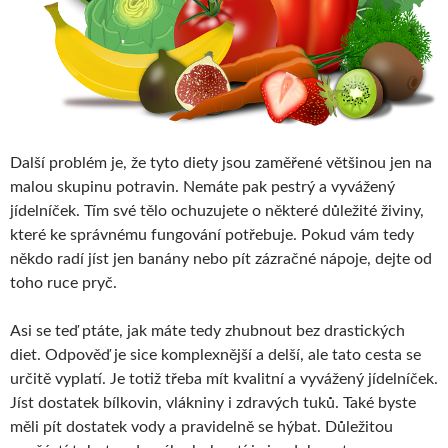
Další problém je, že tyto diety jsou zaměřené většinou jen na
malou skupinu potravin. Nemáte pak pestrý a vyvážený
jídelníček. Tím své tělo ochuzujete o některé důležité živiny,
které ke správnému fungování potřebuje. Pokud vám tedy
někdo radí jíst jen banány nebo pít zázračné nápoje, dejte od
toho ruce pryč.
Asi se teď ptáte, jak máte tedy zhubnout bez drastických
diet. Odpověď je sice komplexnější a delší, ale tato cesta se
určitě vyplatí. Je totiž třeba mít kvalitní a vyvážený jídelníček.
Jíst dostatek bílkovin, vlákniny i zdravých tuků. Také byste
měli pít dostatek vody a pravidelně se hýbat. Důležitou