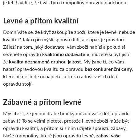
je let. Uvidíte, že i vás tyto trampolíny opravdu nadchnou.
Levné a přitom kvalitní
Domníváte se, že když zakoupíte zboží, které je levné, nebude
kvalitní? Takto přemýšlí spoustu lidí, ale opak je pravdou.
Záleží na tom, jaký dodavatel vám zboží nabízí a pokud si
seženete opravdu
kvalitního dodavatele
, můžete si být jistí,
že
kvalita neznamená druhou jakost
. My jsme ti, co vám
nabízí opravdovou kvalitu za opravdu
bezkonkurenční ceny
,
které nikde jinde nenajdete, a to za radost vašich dětí
opravdu stojí.
Zábavné a přitom levné
Myslíte si, že jenom drahé hračky můžou vaše děti opravdu
zabavit? To se velmi pletete, protože i levné zboží může být
opravdu kvalitní, a přitom si s ním užijete spoustu zábavy.
Naše trampolíny, které jsou opravdu levné,
zabaví vaše