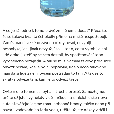
A co je záhodno k tomu právě zmíněnému dodat? Přece to,
že se taková kvanta čehokoliv přímo na místě nespotřebují.
Zaměstnanci velkého závodu nikdy nesní, nevypijí,
nespolykají ani jinak nevyužijí tolik toho, co tu vyrobí, a ani
lidé z okolí, kteří by se sem dostali, by spotřebování toho
vyrobeného nezajistili. A tak se musí většina takové produkce
odvézt někam, kde je po ní poptávka, kde o něco takového
mají další lidé zájem, ovšem postrádají to tam. A tak se to
zkrátka odveze tam, kam je to odvézt třeba.
Ovšem ono to nemusí být ani trochu prosté. Samozřejmě,
určitě už jste i vy někdy viděli někde na silnicích cisternová
auta převážející dejme tomu pohonné hmoty, mléko nebo při
havárii vodovodního řadu vodu, určitě už jste někdy viděli i