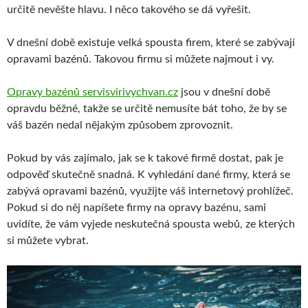
určitě nevěšte hlavu. I něco takového se dá vyřešit.
V dnešní době existuje velká spousta firem, které se zabývají
opravami bazénů. Takovou firmu si můžete najmout i vy.
Opravy bazénů servisvirivychvan.cz
jsou v dnešní době
opravdu běžné, takže se určitě nemusíte bát toho, že by se
váš bazén nedal nějakým způsobem zprovoznit.
Pokud by vás zajímalo, jak se k takové firmě dostat, pak je
odpověď skutečně snadná. K vyhledání dané firmy, která se
zabývá opravami bazénů, využijte váš internetový prohlížeč.
Pokud si do něj napíšete firmy na opravy bazénu, sami
uvidíte, že vám vyjede neskutečná spousta webů, ze kterých
si můžete vybrat.