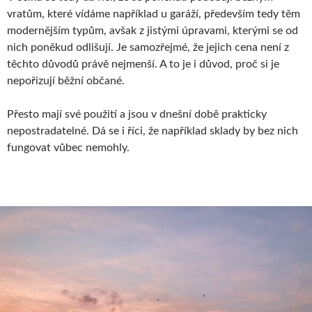
vratům, které vídáme například u garáží, především tedy těm
modernějším typům, avšak z jistými úpravami, kterými se od
nich poněkud odlišují. Je samozřejmé, že jejich cena není z
těchto důvodů právě nejmenší. A to je i důvod, proč si je
nepořizují běžní občané.
Přesto mají své použití a jsou v dnešní době prakticky
nepostradatelné. Dá se i říci, že například sklady by bez nich
fungovat vůbec nemohly.