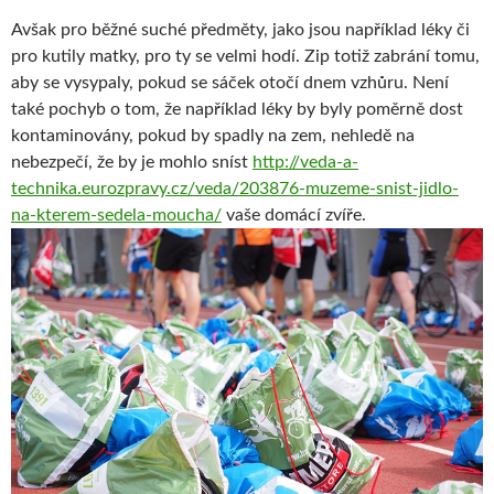
Avšak pro běžné suché předměty, jako jsou například léky či
pro kutily matky, pro ty se velmi hodí. Zip totiž zabrání tomu,
aby se vysypaly, pokud se sáček otočí dnem vzhůru. Není
také pochyb o tom, že například léky by byly poměrně dost
kontaminovány, pokud by spadly na zem, nehledě na
nebezpečí, že by je mohlo sníst
http://veda-a-
technika.eurozpravy.cz/veda/203876-muzeme-snist-jidlo-
na-kterem-sedela-moucha/
vaše domácí zvíře.