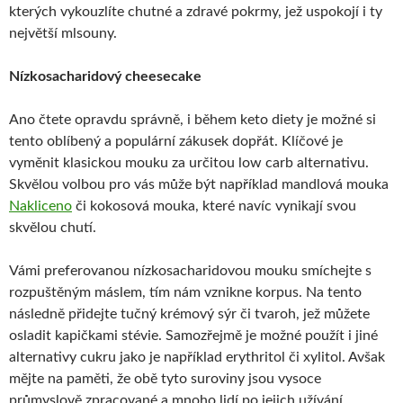
kterých vykouzlíte chutné a zdravé pokrmy, jež uspokojí i ty
největší mlsouny.
Nízkosacharidový cheesecake
Ano čtete opravdu správně, i během keto diety je možné si
tento oblíbený a populární zákusek dopřát. Klíčové je
vyměnit klasickou mouku za určitou low carb alternativu.
Skvělou volbou pro vás může být například mandlová mouka
Nakliceno
či kokosová mouka, které navíc vynikají svou
skvělou chutí.
Vámi preferovanou nízkosacharidovou mouku smíchejte s
rozpuštěným máslem, tím nám vznikne korpus. Na tento
následně přidejte tučný krémový sýr či tvaroh, jež můžete
osladit kapičkami stévie. Samozřejmě je možné použít i jiné
alternativy cukru jako je například erythritol či xylitol. Avšak
mějte na paměti, že obě tyto suroviny jsou vysoce
průmyslově zpracované a mnoho lidí po jejich užívání