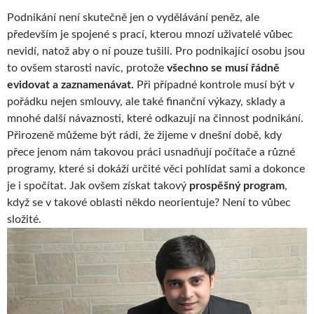
Podnikání není skutečně jen o vydělávání peněz, ale
především je spojené s prací, kterou mnozí uživatelé vůbec
nevidí, natož aby o ní pouze tušili. Pro podnikající osobu jsou
to ovšem starosti navíc, protože
všechno se musí řádně
evidovat a zaznamenávat.
Při případné kontrole musí být v
pořádku nejen smlouvy, ale také finanční výkazy, sklady a
mnohé další návaznosti, které odkazují na činnost podnikání.
Přirozeně můžeme být rádi, že žijeme v dnešní době, kdy
přece jenom nám takovou práci usnadňují počítače a různé
programy, které si dokáží určité věci pohlídat sami a dokonce
je i spočítat. Jak ovšem získat takový
prospěšný program
,
když se v takové oblasti někdo neorientuje? Není to vůbec
složité.