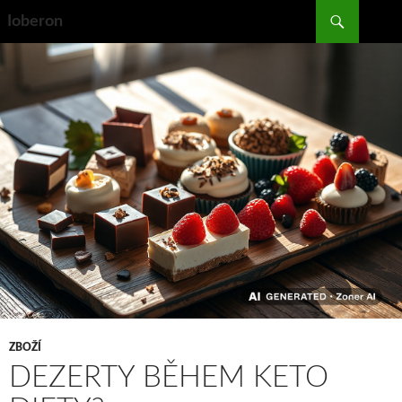
Search
Ioberon
SKIP
TO
CONTENT
ZBOŽÍ
DEZERTY BĚHEM KETO