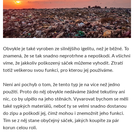
Obvykle je také vyroben ze silnějšího igelitu, než je běžné. To
znamená, že se tak snadno neprotrhne a nepoškodí. A všichni
víme, že jakkoliv poškozený sáček můžeme vyhodit. Ztratí
totiž veškerou svou funkci, pro kterou jej používáme.
Není ani pochyb o tom, že tento typ je na více než jedno
použití. Proto do něj obvykle nedáváme žádné tekutiny ani
nic, co by ulpělo na jeho stěnách. Vyvarovat bychom se měli
také sypkých materiálů, neboť ty se velmi snadno dostanou
do zipu a poškodí jej, čímž mohou i znemožnit jeho funkci.
Tím se z něj stane obyčejný sáček, jakých koupíte za pár
korun celou roli.