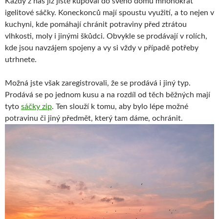
Každý z nás již jistě kupoval do svého domu mnohokrát
igelitové sáčky. Koneckonců mají spoustu využití, a to nejen v
kuchyni, kde pomáhají chránit potraviny před ztrátou
vlhkosti, moly i jinými škůdci. Obvykle se prodávají v rolích,
kde jsou navzájem spojeny a vy si vždy v případě potřeby
utrhnete.
Možná jste však zaregistrovali, že se prodává i jiný typ.
Prodává se po jednom kusu a na rozdíl od těch běžných mají
tyto
sáčky zip
. Ten slouží k tomu, aby bylo lépe možné
potravinu či jiný předmět, který tam dáme, ochránit.