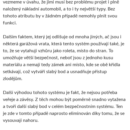
vezmeme v úvahu, že jimi musí bez problému projet i plně
naložený nákladní automobil, a to i ty největší typy. Bez
tohoto atributu by v žádném případě nemohly plnit svou
funkci.
Dalším faktem, který jej odlišuje od mnoha jiných, ač jsou i
některá garážová vrata, která tento systém používají také, je
to, že se vytahují vzhůru jako roleta, místo do stran. To
umožňuje větší bezpečnost, neboť jsou z jednoho kusu
materiálu a nemají tedy zámek ani místo, kde se obě křídla
setkávají, což vytváří slabý bod a usnadňuje přístup
zlodějům.
Další výhodou tohoto systému je fakt, že nejsou potřeba
veřeje a závěsy. Z těch mohou být poměrně snadno vytažena
a tvoří další slabý bod v celém bezpečnostním systému. Ten
je zde v tomto případě naprosto eliminován díky tomu, že se
vysouvají nahoru.