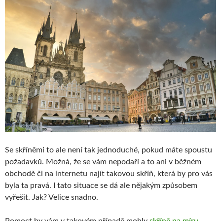
Se skříněmi to ale není tak jednoduché, pokud máte spoustu
požadavků. Možná, že se vám nepodaří a to ani v běžném
obchodě či na internetu najít takovou skříň, která by pro vás
byla ta pravá. I tato situace se dá ale nějakým způsobem
vyřešit. Jak? Velice snadno.
Pomoct by vám v takovém případě mohly
skříně na míru