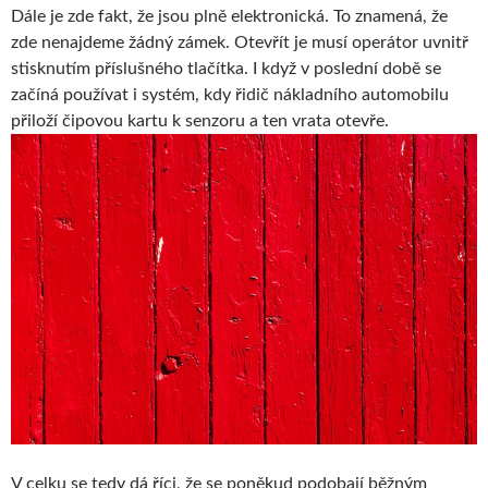
Dále je zde fakt, že jsou plně elektronická. To znamená, že
zde nenajdeme žádný zámek. Otevřít je musí operátor uvnitř
stisknutím příslušného tlačítka. I když v poslední době se
začíná používat i systém, kdy řidič nákladního automobilu
přiloží čipovou kartu k senzoru a ten vrata otevře.
V celku se tedy dá říci, že se poněkud podobají běžným