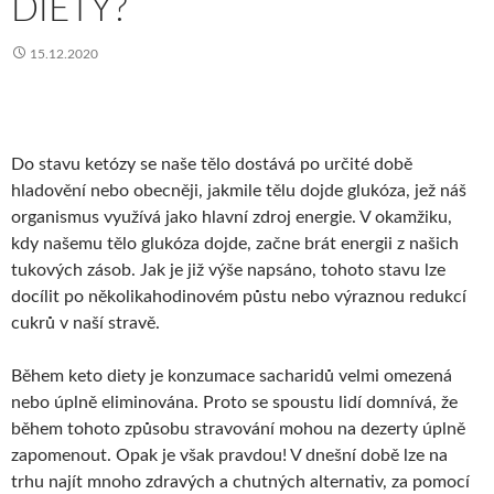
DIETY?
15.12.2020
Do stavu ketózy se naše tělo dostává po určité době
hladovění nebo obecněji, jakmile tělu dojde glukóza, jež náš
organismus využívá jako hlavní zdroj energie. V okamžiku,
kdy našemu tělo glukóza dojde, začne brát energii z našich
tukových zásob. Jak je již výše napsáno, tohoto stavu lze
docílit po několikahodinovém půstu nebo výraznou redukcí
cukrů v naší stravě.
Během keto diety je konzumace sacharidů velmi omezená
nebo úplně eliminována. Proto se spoustu lidí domnívá, že
během tohoto způsobu stravování mohou na dezerty úplně
zapomenout. Opak je však pravdou! V dnešní době lze na
trhu najít mnoho zdravých a chutných alternativ, za pomocí